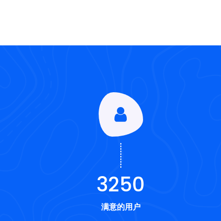
3250
满意的用户