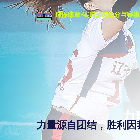
力量源自团结，胜利因