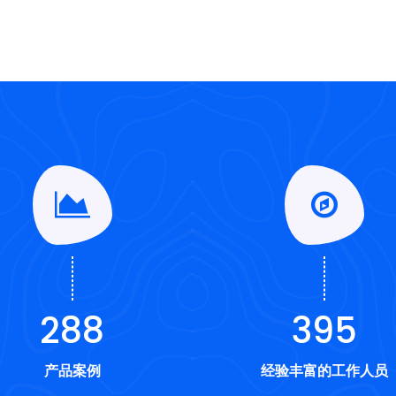
288
395
产品案例
经验丰富的工作人员