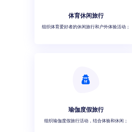
体育休闲旅行
组织体育爱好者的休闲旅行和户外体验活动；
瑜伽度假旅行
组织瑜伽度假旅行活动，结合体验和休闲；