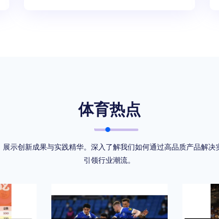
体育热点
，展示创新成果与实践精华。深入了解我们如何通过高品质产品解决
引领行业潮流。