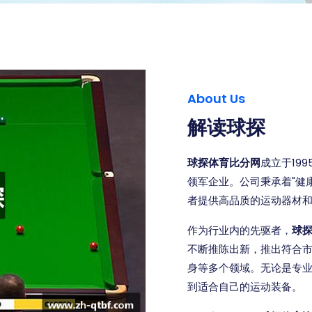
About Us
解读球探
球探体育比分网
成立于19
领军企业。公司秉承着"健
者提供高品质的运动器材
作为行业内的先驱者，
球
不断推陈出新，推出符合
身等多个领域。无论是专
到适合自己的运动装备。