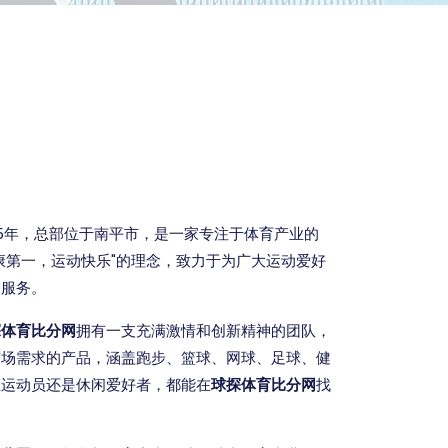
95年，总部位于南平市，是一家专注于体育产业的
康第一，运动快乐"的理念，致力于为广大运动爱好
和服务。
探体育比分网
拥有一支充满激情和创新精神的团队，
市场需求的产品，涵盖跑步、篮球、网球、足球、健
业运动员还是休闲爱好者，都能在
球探体育比分网
找