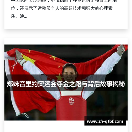
中国队的表现亮眼，不仅稳固了在奥运射击项目上的地
位，还展示了运动员个人的高超技术和强大的心理素
质。通...