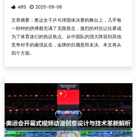
485
2025-09-06
文章摘要：奥运女子乒乓球团体决赛的舞台上，几乎每
一秒钟的拼搏都充满了无限悬念，激烈的对抗让比赛成
为了体育迷们的热议焦点。从中国队的强大阵容到其他
竞争对手的顽强反击，金牌的归属悬而未决。本文将从
四个方面...