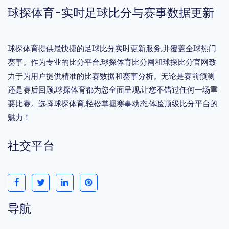
球探体育-实时足球比分与赛事数据更新
球探体育提供最快捷的足球比分实时更新服务,并覆盖全球热门
赛事。作为专业的比分平台,球探体育比分网和球探比分官网致
力于为用户提供精准的比赛数据和赛事分析。无论是赛前预测
还是赛后回顾,球探体育都为您全面呈现,让您不错过任何一场重
要比赛。选择球探体育,轻松掌握赛事动态,体验顶级比分平台的
魅力！
社交平台
导航