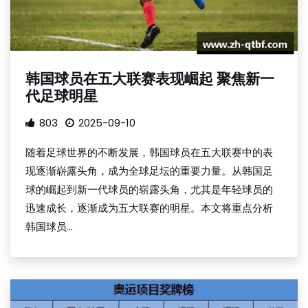
韩国球员在五大联赛表现崛起 聚焦新一
代足球明星
803
2025-09-10
随着足球世界的不断发展，韩国球员在五大联赛中的表
现逐渐崭露头角，成为全球足坛的重要力量。从韩国足
球的崛起到新一代球员的崭露头角，尤其是年轻球员的
迅速成长，逐渐成为五大联赛的明星。本文将重点分析
韩国球员...