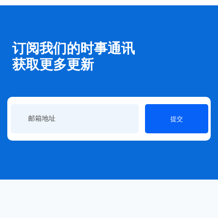
订阅我们的时事通讯
获取更多更新
提交