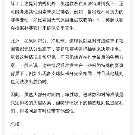
除了上述提到的规则外，英超联赛在某些特殊情况下，还
可能考虑其他因素来决定排名。例如，当出现不可抗力的
赛事变动（如比赛因天气原因推迟或取消）时，英超联赛
会根据补赛安排来确保公平竞争。
此外，如果同积分、净胜球、进球数以及对阵成绩等多项
因素都无法分出高下，英超联赛将进行抽签来决定排名。
尽管这种情况非常罕见，但它仍然存在作为最后的备用方
案。一般来说，这种情况通常发生在一些极为特殊的赛事
背景下，例如出现多支球队积分完全相同，并且其他规则
也无法决出胜负时。
因此，虽然大部分时间内，净胜球、进球数和对阵成绩是
决定排名的关键因素，但特殊情况下的抽签规则也提醒我
们，排名问题有时也带有偶然性。
总结：