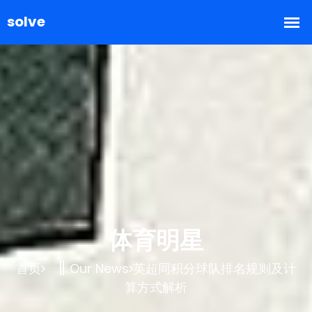
体育明星
首页
Our News
英超同积分球队排名规则及计
算方式解析