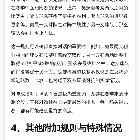
在赛季中互相比赛的结果。通常，英超会考虑两队之间的
比赛中，哪支球队获得了更多的胜利，哪支球队的进球数
更多等。如果一支球队在对阵中战胜了另一支球队，那么
该队会在排名上占优。
这一规则可以确保直接对话的重要性。例如，如果两支积
分相同的球队在联赛中曾经交锋过，且一方在两场比赛中
取得了1胜1平或2胜的战绩，那么在最终排名中，这支球队
的排名将优于另一方。这使得英超联赛不仅仅是在总积分
和进球数上比较，也考虑了双方直接对抗的实际情况。
对阵成绩对于球队而言是极为重要的，尤其在赛季末的冲
刺阶段，直接对话往往会决定最终的排名。每一场关键比
赛，都有可能改变最终的命运。
4、其他附加规则与特殊情况