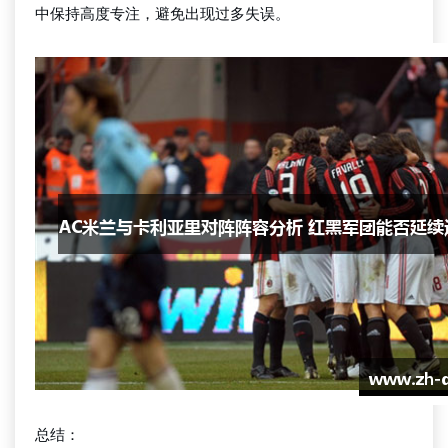
中保持高度专注，避免出现过多失误。
总结：