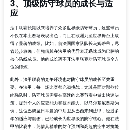
3、顶级防守球员的成长与适
应
法甲联赛长期以来培养了众多世界级防守球员，这些球员
不仅在本土赛场表现出色，而且在欧洲乃至世界舞台上取
得了显著的成绩。比如，前法国国家队队长乌姆蒂蒂，尽
管起步较晚，但凭借其在法甲的优异表现迅速成为巴萨的
核心防线成员。他的成长离不开法甲联赛对防守球员全方
位的锤炼。
此外，法甲联赛的竞争环境也对防守球员的成长至关重
要。在法甲，每一场比赛都充满挑战，尤其是面对那些传
统强队时，防守球员需要在高速的比赛节奏中做出快速决
策，提升个人的应变能力和技术能力。以马尔基尼奥斯为
例，这位巴黎圣日耳曼的中后卫从巴西来到法甲，经过多
年的适应与磨砺，已经成长为世界级的防守核心。他在法
甲的比赛中，凭借其精准的防守预判和高超的空中对抗能