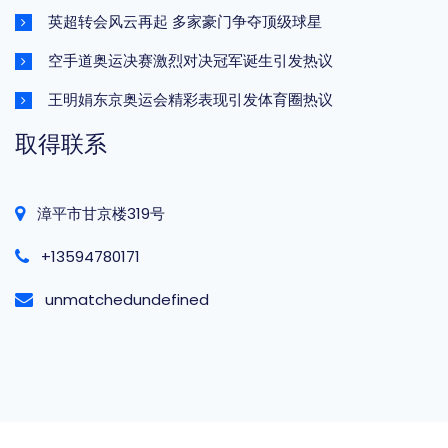
英超转会风云再起 多家豪门争夺顶级球星
空手道奥运决赛激烈对决冠军诞生引发热议
王明娟东京奥运会精彩表现引发体育圈热议
取得联系
漳平市甘京楼319号
+13594780171
unmatchedundefined