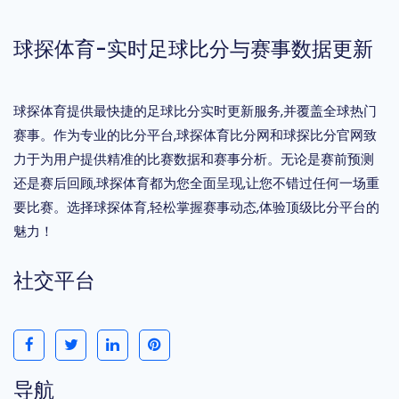
球探体育-实时足球比分与赛事数据更新
球探体育提供最快捷的足球比分实时更新服务,并覆盖全球热门
赛事。作为专业的比分平台,球探体育比分网和球探比分官网致
力于为用户提供精准的比赛数据和赛事分析。无论是赛前预测
还是赛后回顾,球探体育都为您全面呈现,让您不错过任何一场重
要比赛。选择球探体育,轻松掌握赛事动态,体验顶级比分平台的
魅力！
社交平台
导航