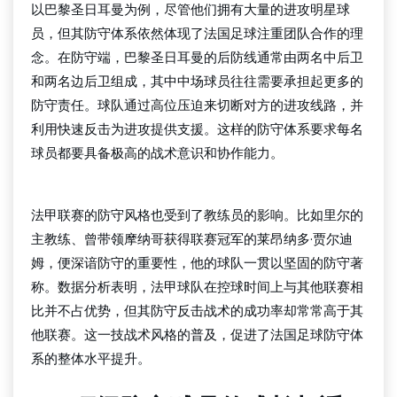
以巴黎圣日耳曼为例，尽管他们拥有大量的进攻明星球
员，但其防守体系依然体现了法国足球注重团队合作的理
念。在防守端，巴黎圣日耳曼的后防线通常由两名中后卫
和两名边后卫组成，其中中场球员往往需要承担起更多的
防守责任。球队通过高位压迫来切断对方的进攻线路，并
利用快速反击为进攻提供支援。这样的防守体系要求每名
球员都要具备极高的战术意识和协作能力。
球探体育比分网
法甲联赛的防守风格也受到了教练员的影响。比如里尔的
主教练、曾带领摩纳哥获得联赛冠军的莱昂纳多·贾尔迪
姆，便深谙防守的重要性，他的球队一贯以坚固的防守著
称。数据分析表明，法甲球队在控球时间上与其他联赛相
比并不占优势，但其防守反击战术的成功率却常常高于其
他联赛。这一技战术风格的普及，促进了法国足球防守体
系的整体水平提升。