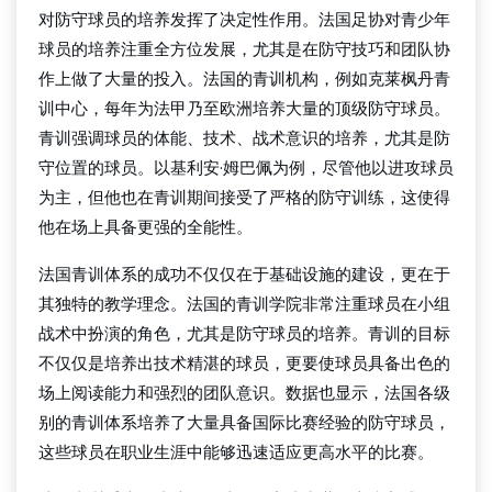
对防守球员的培养发挥了决定性作用。法国足协对青少年
球员的培养注重全方位发展，尤其是在防守技巧和团队协
作上做了大量的投入。法国的青训机构，例如克莱枫丹青
训中心，每年为法甲乃至欧洲培养大量的顶级防守球员。
青训强调球员的体能、技术、战术意识的培养，尤其是防
守位置的球员。以基利安·姆巴佩为例，尽管他以进攻球员
为主，但他也在青训期间接受了严格的防守训练，这使得
他在场上具备更强的全能性。
法国青训体系的成功不仅仅在于基础设施的建设，更在于
其独特的教学理念。法国的青训学院非常注重球员在小组
战术中扮演的角色，尤其是防守球员的培养。青训的目标
不仅仅是培养出技术精湛的球员，更要使球员具备出色的
场上阅读能力和强烈的团队意识。数据也显示，法国各级
别的青训体系培养了大量具备国际比赛经验的防守球员，
这些球员在职业生涯中能够迅速适应更高水平的比赛。