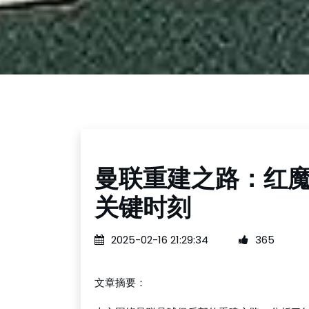
曼联重建之路：红
关键时刻
2025-02-16 21:29:34
365
文章摘要：