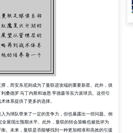
支撑，而安东尼则成为了曼联进攻端的重要新星。此外，俱
利桑德罗·马丁内斯和迪恩·亨德森等实力派球员。这些引
战术体系提供了更多的选择。
投入为球队带来了一定的竞争力，但也暴露出一些问题。例
能完全展现出预期水平。此外，曼联的转会策略也被批评为
平衡。未来，曼联是否能够找到一种更加精准和高效的引援