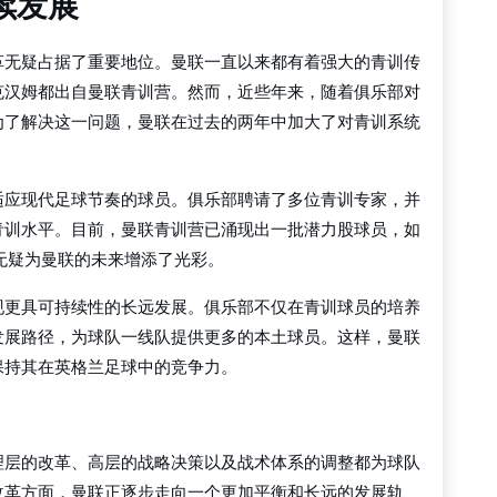
续发展
革无疑占据了重要地位。曼联一直以来都有着强大的青训传
克汉姆都出自曼联青训营。然而，近些年来，随着俱乐部对
为了解决这一问题，曼联在过去的两年中加大了对青训系统
适应现代足球节奏的球员。俱乐部聘请了多位青训专家，并
青训水平。目前，曼联青训营已涌现出一批潜力股球员，如
无疑为曼联的未来增添了光彩。
现更具可持续性的长远发展。俱乐部不仅在青训球员的培养
发展路径，为球队一线队提供更多的本土球员。这样，曼联
保持其在英格兰足球中的竞争力。
理层的改革、高层的战略决策以及战术体系的调整都为球队
改革方面，曼联正逐步走向一个更加平衡和长远的发展轨