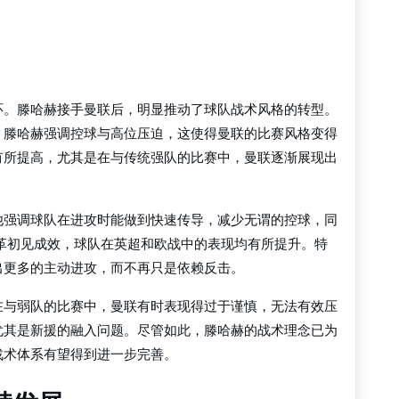
环。滕哈赫接手曼联后，明显推动了球队战术风格的转型。
，滕哈赫强调控球与高位压迫，这使得曼联的比赛风格变得
有所提高，尤其是在与传统强队的比赛中，曼联逐渐展现出
他强调球队在进攻时能做到快速传导，减少无谓的控球，同
变革初见成效，球队在英超和欧战中的表现均有所提升。特
出更多的主动进攻，而不再只是依赖反击。
在与弱队的比赛中，曼联有时表现得过于谨慎，无法有效压
尤其是新援的融入问题。尽管如此，滕哈赫的战术理念已为
战术体系有望得到进一步完善。