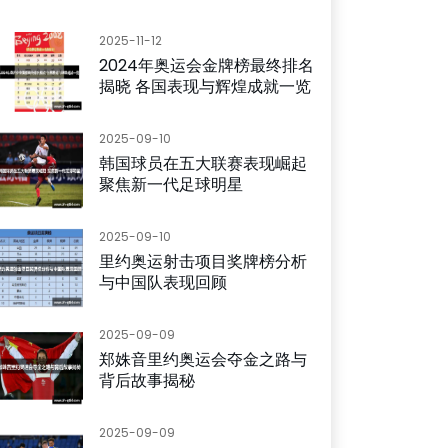
2025-11-12
2024年奥运会金牌榜最终排名
揭晓 各国表现与辉煌成就一览
2025-09-10
韩国球员在五大联赛表现崛起
聚焦新一代足球明星
2025-09-10
里约奥运射击项目奖牌榜分析
与中国队表现回顾
2025-09-09
郑姝音里约奥运会夺金之路与
背后故事揭秘
2025-09-09