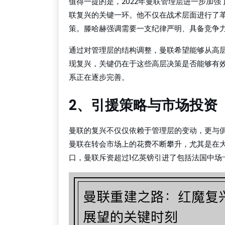
值得一提的是，2022年曼联管理层进一步加
联复兴的关键一环。他不仅在战术层面进行了
策。滕哈赫强调需要一支纪律严明、具备竞争
通过对管理层的结构调整，曼联希望能够从高
现复兴，关键仍在于这些高层决策是否能够有
系正在逐步完善。
2、引援策略与市场投资
曼联的复兴不仅仅依赖于管理层的变动，更与俱
曼联在转会市场上的花费不断攀升，尤其是在大
口，曼联斥资超过1亿英镑引进了包括法国中场