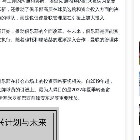
强了与主帅的沟通和协调。埃里克·滕哈赫的到来被认为是曼
革新，还推动了俱乐部高层在球员选购和资金投入方面的决
力的球队，而这也促使曼联管理层在引援上加大投入。
层开始，推动俱乐部的全面改革。在未来，俱乐部是否能实
效执行。随着穆托和滕哈赫的逐渐深入合作，曼联的管理体
乐部在转会市场上的投资策略密切相关。自2019年起，
牌球员的引进上。最为人瞩目的是2022年夏季转会窗
卡塞米罗和巴西前锋安东尼等重要球员。