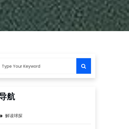
导航
解读球探