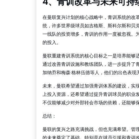
4、青训改革与未来可持
在曼联复兴计划的核心战略中，青训系统的改
统，许多世界级球员如吉格斯、斯科尔斯和贝
一线队的投资增多，青训的作用一度被忽视。
的投入。
曼联重建青训系统的核心目标之一是培养能够
通过改善青训设施和教练团队，进一步提升了
加纳乔和梅森·格林伍德等人，他们的出色表现
未来，曼联希望通过加强青训体系的建设，实
上投入资源，还希望通过提升青训球员的职业
不仅能够减少对外部转会市场的依赖，还能够
总结：
曼联的复兴之路充满挑战，但也充满希望。管
的未来奠定了基础。特别是在球员引援和青训