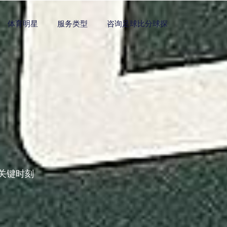
体育明星
服务类型
咨询足球比分球探
关键时刻