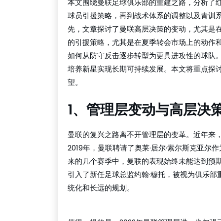
本文围绕曼联足球俱乐部的重建之路，分析了
球员引援策略，再到战术体系的调整以及青训
先，文章探讨了曼联高层决策的变动，尤其是
的引援策略，尤其是在夏季转会市场上的动作
如何从防守反击逐步转型为更具进攻性的球队
培养新星实现长期可持续发展。本文将重点探
望。
1、管理层变动与高层决
曼联的复兴之路离不开管理层的变革。近年来
2019年，曼联聘请了奥莱·居尔·索尔斯克亚
来的几个赛季中，曼联的表现始终未能达到预期
引入了新任足球总监约翰·穆托，被视为俱乐部
统化和长远的规划。
球探