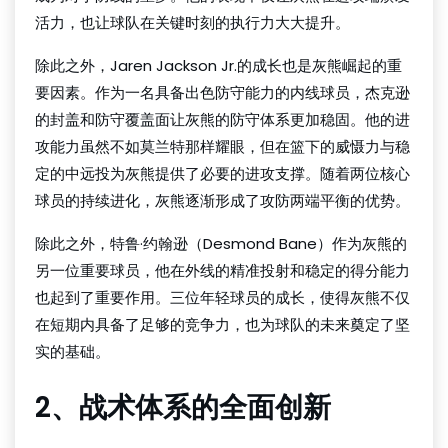
活力，也让球队在关键时刻的执行力大大提升。
除此之外，Jaren Jackson Jr.的成长也是灰熊崛起的重
要因素。作为一名具备出色防守能力的内线球员，杰克逊
的封盖和防守覆盖面让灰熊的防守体系更加稳固。他的进
攻能力虽然不如莫兰特那样耀眼，但在篮下的威慑力与稳
定的中远投为灰熊提供了必要的进攻支撑。随着两位核心
球员的持续进化，灰熊逐渐形成了攻防两端平衡的优势。
除此之外，特鲁·约翰逊（Desmond Bane）作为灰熊的
另一位重要球员，他在外线的精准投射和稳定的得分能力
也起到了重要作用。三位年轻球员的成长，使得灰熊不仅
在短期内具备了足够的竞争力，也为球队的未来奠定了坚
实的基础。
2、战术体系的全面创新