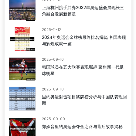
上海杭州携手共办2032年奥运盛会展现长三
角融合发展新篇章
2025-11-12
2024年奥运会金牌榜最终排名揭晓 各国表现
与辉煌成就一览
2025-09-10
韩国球员在五大联赛表现崛起 聚焦新一代足
球明星
2025-09-10
里约奥运射击项目奖牌榜分析与中国队表现回
顾
2025-09-09
郑姝音里约奥运会夺金之路与背后故事揭秘