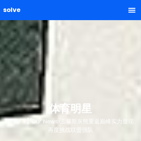
体育明星
首页
Our News
孟菲斯灰熊重返巅峰实力显现
再度挑战联盟强队