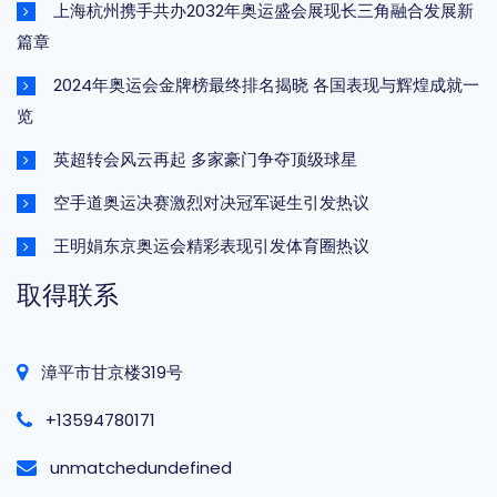
上海杭州携手共办2032年奥运盛会展现长三角融合发展新
篇章
2024年奥运会金牌榜最终排名揭晓 各国表现与辉煌成就一
览
英超转会风云再起 多家豪门争夺顶级球星
空手道奥运决赛激烈对决冠军诞生引发热议
王明娟东京奥运会精彩表现引发体育圈热议
取得联系
漳平市甘京楼319号
+13594780171
unmatchedundefined