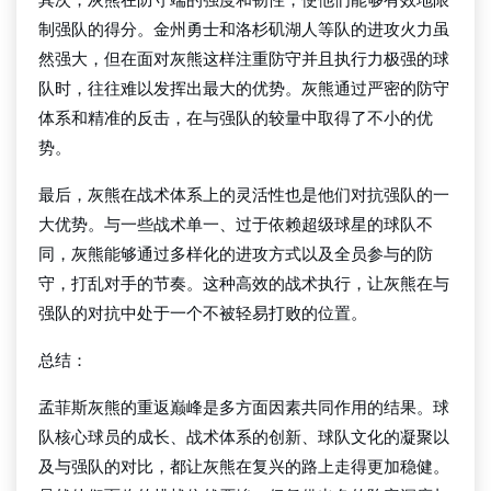
制强队的得分。金州勇士和洛杉矶湖人等队的进攻火力虽
然强大，但在面对灰熊这样注重防守并且执行力极强的球
队时，往往难以发挥出最大的优势。灰熊通过严密的防守
体系和精准的反击，在与强队的较量中取得了不小的优
势。
最后，灰熊在战术体系上的灵活性也是他们对抗强队的一
大优势。与一些战术单一、过于依赖超级球星的球队不
同，灰熊能够通过多样化的进攻方式以及全员参与的防
守，打乱对手的节奏。这种高效的战术执行，让灰熊在与
强队的对抗中处于一个不被轻易打败的位置。
总结：
孟菲斯灰熊的重返巅峰是多方面因素共同作用的结果。球
队核心球员的成长、战术体系的创新、球队文化的凝聚以
及与强队的对比，都让灰熊在复兴的路上走得更加稳健。