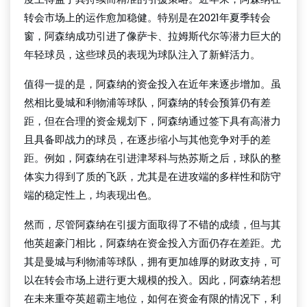
转会市场上的运作愈加稳健。特别是在2021年夏季转会
窗，阿森纳成功引进了像萨卡、拉姆斯代尔等潜力巨大的
年轻球员，这些球员的表现为球队注入了新鲜活力。
值得一提的是，阿森纳的资金投入在近年来逐步增加。虽
然相比曼城和利物浦等球队，阿森纳的转会预算仍有差
距，但在合理的资金规划下，阿森纳通过签下具有高潜力
且具备即战力的球员，在逐步缩小与其他竞争对手的差
距。例如，阿森纳在引进津琴科与热苏斯之后，球队的整
体实力得到了质的飞跃，尤其是在进攻端的多样性和防守
端的稳定性上，均表现出色。
然而，尽管阿森纳在引援方面取得了不错的成绩，但与其
他英超豪门相比，阿森纳在资金投入方面仍存在差距。尤
其是曼城与利物浦等球队，拥有更加雄厚的财政支持，可
以在转会市场上进行更大规模的投入。因此，阿森纳若想
在未来重夺英超霸主地位，如何在资金有限的情况下，利