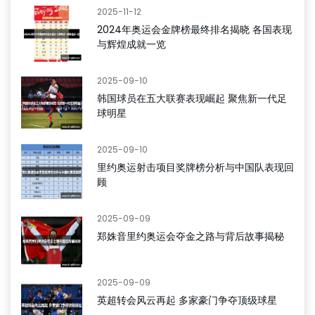
2025-11-12
2024年奥运会金牌榜最终排名揭晓 各国表现
与辉煌成就一览
2025-09-10
韩国球员在五大联赛表现崛起 聚焦新一代足
球明星
2025-09-10
里约奥运射击项目奖牌榜分析与中国队表现回
顾
2025-09-09
郑姝音里约奥运会夺金之路与背后故事揭秘
2025-09-09
英超转会风云再起 多家豪门争夺顶级球星