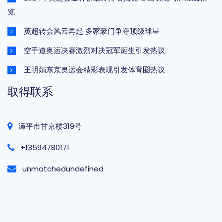
览
英超转会风云再起 多家豪门争夺顶级球星
空手道奥运决赛激烈对决冠军诞生引发热议
王明娟东京奥运会精彩表现引发体育圈热议
取得联系
漳平市甘京楼319号
+13594780171
unmatchedundefined