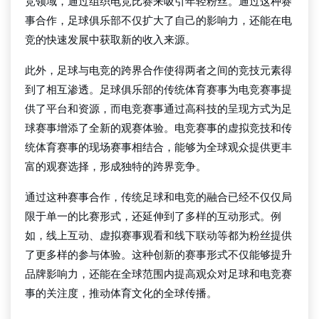
竞领域，通过组织电竞比赛来吸引年轻粉丝。通过这种赛
事合作，足球俱乐部不仅扩大了自己的影响力，还能在电
竞的快速发展中获取新的收入来源。
此外，足球与电竞的跨界合作使得两者之间的竞技元素得
到了相互渗透。足球俱乐部的传统体育赛事为电竞赛事提
供了平台和资源，而电竞赛事通过高科技的呈现方式为足
球赛事增添了全新的观赛体验。电竞赛事的虚拟竞技和传
统体育赛事的现场赛事相结合，能够为全球观众提供更丰
富的观赛选择，形成独特的跨界竞争。
通过这种赛事合作，传统足球和电竞的融合已经不仅仅局
限于单一的比赛形式，还延伸到了多样的互动形式。例
如，线上互动、虚拟赛事观看和线下联动等都为粉丝提供
了更多样的参与体验。这种创新的赛事形式不仅能够提升
品牌影响力，还能在全球范围内提高观众对足球和电竞赛
事的关注度，推动体育文化的全球传播。