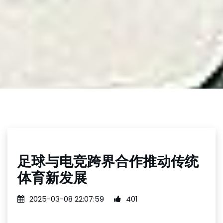
足球与电竞跨界合作推动传统
体育新发展
2025-03-08 22:07:59
401