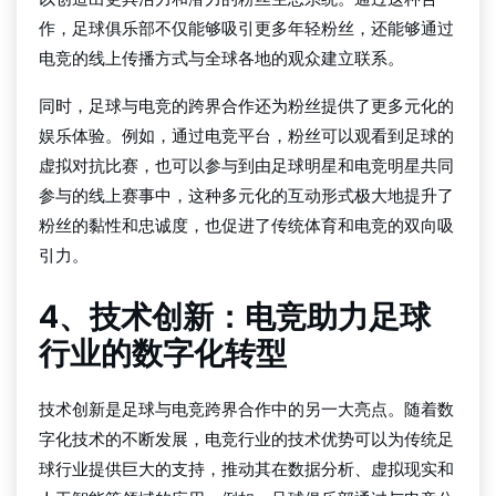
作，足球俱乐部不仅能够吸引更多年轻粉丝，还能够通过
电竞的线上传播方式与全球各地的观众建立联系。
同时，足球与电竞的跨界合作还为粉丝提供了更多元化的
娱乐体验。例如，通过电竞平台，粉丝可以观看到足球的
虚拟对抗比赛，也可以参与到由足球明星和电竞明星共同
参与的线上赛事中，这种多元化的互动形式极大地提升了
粉丝的黏性和忠诚度，也促进了传统体育和电竞的双向吸
引力。
4、技术创新：电竞助力足球
行业的数字化转型
技术创新是足球与电竞跨界合作中的另一大亮点。随着数
字化技术的不断发展，电竞行业的技术优势可以为传统足
球行业提供巨大的支持，推动其在数据分析、虚拟现实和