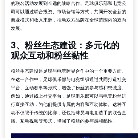
的联名活动发展到长远的战略合作。足球俱乐部和电竞公
司可以通过联合投资、市场营销等方式，共同开发全新的
商业模式和收入来源，推动双方品牌在全球范围内的双向
发展。
3、粉丝生态建设：多元化的
观众互动和粉丝黏性
粉丝生态建设是足球与电竞跨界合作中的一个重要方面。
在这一合作中，足球俱乐部与电竞组织通过共同打造社交
平台、互动赛事等形式，增强了粉丝的参与感和忠诚度。
例如，通过线上社交平台，足球俱乐部可以与电竞粉丝进
行直接互动，为他们提供专属的内容和互动体验。这种互
动不仅限于传统的比赛，还包括球员与电竞选手的联合直
播、互动视频等形式，增强了粉丝的参与感和黏性。