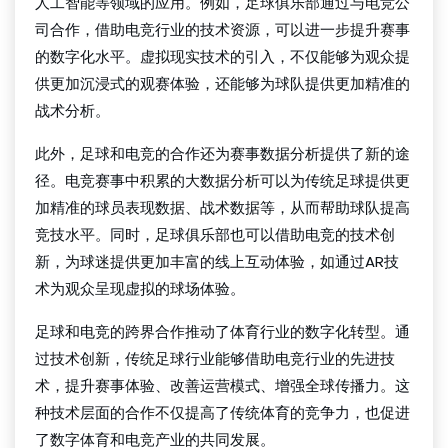
人工智能等领域的应用。例如，足球俱乐部通过与电竞公
司合作，借助电竞行业的技术资源，可以进一步提升赛事
的数字化水平。虚拟现实技术的引入，不仅能够为观众提
供更加沉浸式的观赛体验，还能够为球队提供更加精准的
战术分析。
此外，足球和电竞的合作还为赛事数据分析提供了新的途
径。电竞赛事中积累的大数据分析可以为传统足球提供更
加精准的球员表现数据、战术数据等，从而帮助球队提高
竞技水平。同时，足球俱乐部也可以借助电竞的技术创
新，为球迷提供更加丰富的线上互动体验，如通过AR技
术为观众呈现虚拟的球场体验。
足球和电竞的跨界合作推动了体育行业的数字化转型。通
过技术创新，传统足球行业能够借助电竞行业的先进技
术，提升赛事体验、改善运营模式、增强全球传播力。这
种技术层面的合作不仅提高了传统体育的竞争力，也促进
了数字体育和电竞产业的共同发展。