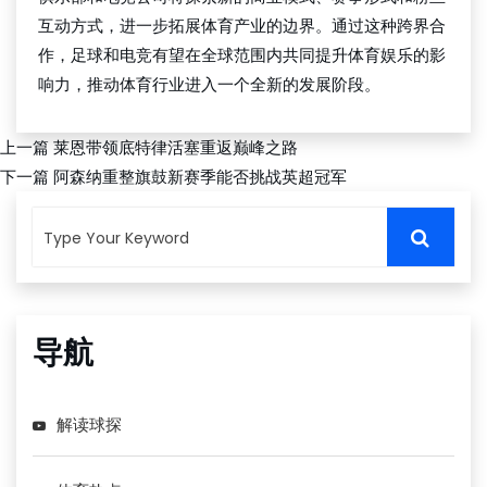
互动方式，进一步拓展体育产业的边界。通过这种跨界合
作，足球和电竞有望在全球范围内共同提升体育娱乐的影
响力，推动体育行业进入一个全新的发展阶段。
上一篇
莱恩带领底特律活塞重返巅峰之路
下一篇
阿森纳重整旗鼓新赛季能否挑战英超冠军
导航
解读球探