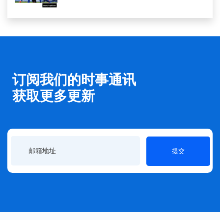
订阅我们的时事通讯
获取更多更新
提交