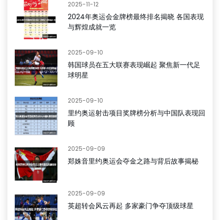
2025-11-12
2024年奥运会金牌榜最终排名揭晓 各国表现
与辉煌成就一览
2025-09-10
韩国球员在五大联赛表现崛起 聚焦新一代足
球明星
2025-09-10
里约奥运射击项目奖牌榜分析与中国队表现回
顾
2025-09-09
郑姝音里约奥运会夺金之路与背后故事揭秘
2025-09-09
英超转会风云再起 多家豪门争夺顶级球星