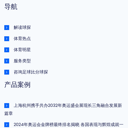
导航
解读球探
体育热点
体育明星
服务类型
咨询足球比分球探
产品案例
上海杭州携手共办2032年奥运盛会展现长三角融合发展新
篇章
2024年奥运会金牌榜最终排名揭晓 各国表现与辉煌成就一