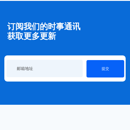
订阅我们的时事通讯
获取更多更新
提交