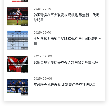
2025-09-10
韩国球员在五大联赛表现崛起 聚焦新一代足
球明星
2025-09-10
里约奥运射击项目奖牌榜分析与中国队表现回
顾
2025-09-09
郑姝音里约奥运会夺金之路与背后故事揭秘
2025-09-09
英超转会风云再起 多家豪门争夺顶级球星