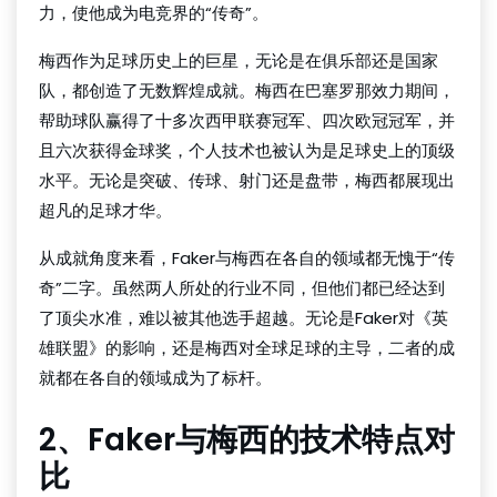
力，使他成为电竞界的“传奇”。
梅西作为足球历史上的巨星，无论是在俱乐部还是国家
队，都创造了无数辉煌成就。梅西在巴塞罗那效力期间，
帮助球队赢得了十多次西甲联赛冠军、四次欧冠冠军，并
且六次获得金球奖，个人技术也被认为是足球史上的顶级
水平。无论是突破、传球、射门还是盘带，梅西都展现出
超凡的足球才华。
从成就角度来看，Faker与梅西在各自的领域都无愧于“传
奇”二字。虽然两人所处的行业不同，但他们都已经达到
了顶尖水准，难以被其他选手超越。无论是Faker对《英
雄联盟》的影响，还是梅西对全球足球的主导，二者的成
就都在各自的领域成为了标杆。
2、Faker与梅西的技术特点对
比