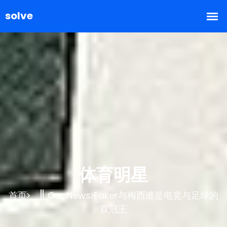
体育明星
首页
Our News
Faker与梅西谁是电竞与足球的
双冠王