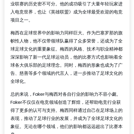
业联赛的历史密不可分。他的成功吸引了大量年轻玩家进
入电竞世界，也让《英雄联盟》成为全球最受欢迎的电竞
项目之一。
梅西在足球世界中的影响力同样巨大。作为巴塞罗那的旗
帜性人物，他不仅带领球队赢得了众多荣誉，还成为了全
球足球文化的重要象征。梅西的风格、技术与职业精神都
深深影响了新一代足球运动员，他的比赛方式也影响着全
球各大俱乐部的足球理念。同时，梅西的形象也成为了广
告、慈善等多个领域的代言人，进一步推动了足球文化的
全球化。
总的来说，Faker与梅西对各自行业的影响力不容小觑。
Faker不仅仅在电竞领域创造了辉煌，还帮助电竞行业获
得了更多的认可与支持。梅西同样通过自己在足球场上的
表现，推动了足球行业的发展，并成为了全球足球文化的
象征。无论在哪个领域，他们的影响都远远超出了比赛本