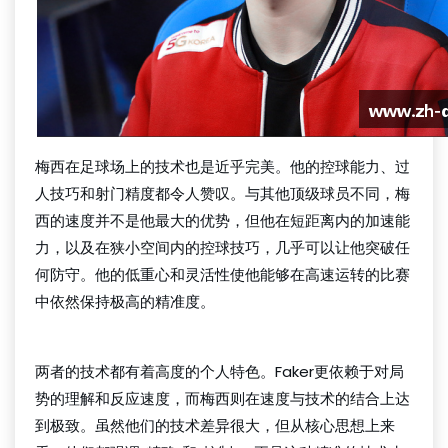
梅西在足球场上的技术也是近乎完美。他的控球能力、过
人技巧和射门精度都令人赞叹。与其他顶级球员不同，梅
西的速度并不是他最大的优势，但他在短距离内的加速能
力，以及在狭小空间内的控球技巧，几乎可以让他突破任
何防守。他的低重心和灵活性使他能够在高速运转的比赛
中依然保持极高的精准度。
球探
两者的技术都有着高度的个人特色。Faker更依赖于对局
势的理解和反应速度，而梅西则在速度与技术的结合上达
到极致。虽然他们的技术差异很大，但从核心思想上来