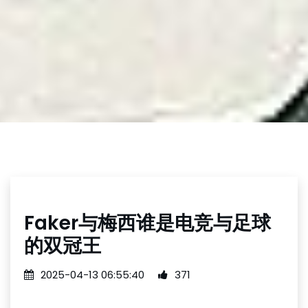
Faker与梅西谁是电竞与足球
的双冠王
2025-04-13 06:55:40
371