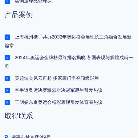
咨询足球比分球探
产品案例
上海杭州携手共办2032年奥运盛会展现长三角融合发展新
篇章
2024年奥运会金牌榜最终排名揭晓 各国表现与辉煌成就一
览
英超转会风云再起 多家豪门争夺顶级球星
空手道奥运决赛激烈对决冠军诞生引发热议
王明娟东京奥运会精彩表现引发体育圈热议
取得联系
漳平市甘京楼319号