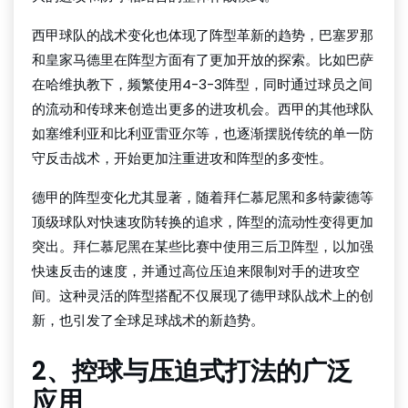
西甲球队的战术变化也体现了阵型革新的趋势，巴塞罗那
和皇家马德里在阵型方面有了更加开放的探索。比如巴萨
在哈维执教下，频繁使用4-3-3阵型，同时通过球员之间
的流动和传球来创造出更多的进攻机会。西甲的其他球队
如塞维利亚和比利亚雷亚尔等，也逐渐摆脱传统的单一防
守反击战术，开始更加注重进攻和阵型的多变性。
德甲的阵型变化尤其显著，随着拜仁慕尼黑和多特蒙德等
顶级球队对快速攻防转换的追求，阵型的流动性变得更加
突出。拜仁慕尼黑在某些比赛中使用三后卫阵型，以加强
快速反击的速度，并通过高位压迫来限制对手的进攻空
间。这种灵活的阵型搭配不仅展现了德甲球队战术上的创
新，也引发了全球足球战术的新趋势。
2、控球与压迫式打法的广泛
应用