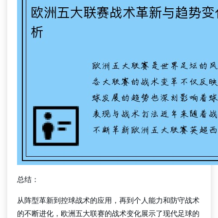
总结：
从阵型革新到控球战术的应用，再到个人能力和防守战术
的不断进化，欧洲五大联赛的战术变化展示了现代足球的