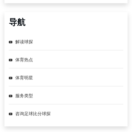
导航
解读球探
体育热点
体育明星
服务类型
咨询足球比分球探