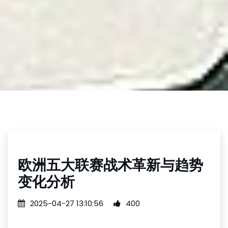
欧洲五大联赛战术革新与趋势
变化分析
2025-04-27 13:10:56
400