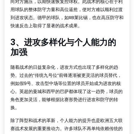
向对方施压，以期快速恢复控球权。此战术的核心在于利
用球队的整体防守力量和高位逼抢，使对方难以顺利过渡
到进攻状态。德甲的球队，如RB莱比锡，也在高压防守和
快速反击上取得了显著的战术成果。
3、进攻多样化与个人能力的
加强
随着战术的日益复杂化，进攻方式也出现了多样化的趋
势。过去的“传统九号位”前锋逐渐被更灵活的球员替代，
例如假9号、攻击型中场等位置的球员开始成为进攻的核
心。英超的曼城和西甲的巴萨都体现了这一趋势，球员的
角色更加灵活，能够根据比赛形势进行进攻和防守的转
换。
除了阵型和战术的革新，个人能力的提升也是欧洲五大联
赛战术发展的重要推动力。许多球队不再单纯依赖传统的