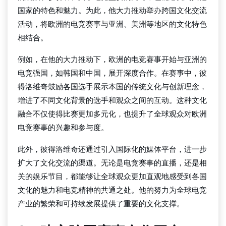
国家的特色和魅力。为此，他大力推动举办跨国文化交流
活动，将欧洲的电竞赛事与亚洲、美洲等地区的文化特色
相结合。
例如，在他的大力推动下，欧洲的电竞赛事开始与亚洲的
电竞强国，如韩国和中国，展开深度合作。在赛事中，彼
得洛维奇鼓励各国选手展示本国的传统文化与创新理念，
增进了不同文化背景的选手和观众之间的互动。这种文化
融合不仅使得比赛更加多元化，也提升了全球观众对欧洲
电竞赛事的兴趣和参与度。
此外，彼得洛维奇还通过引入国际化的媒体平台，进一步
扩大了文化交流的渠道。无论是电竞赛事的直播，还是相
关的娱乐节目，都能够让全球观众更加直观地感受到各国
文化的魅力和电竞精神的共通之处。他的努力为全球电竞
产业的繁荣和可持续发展提供了重要的文化支撑。