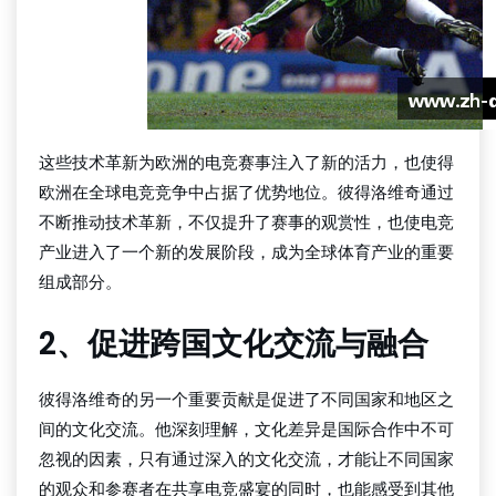
这些技术革新为欧洲的电竞赛事注入了新的活力，也使得
欧洲在全球电竞竞争中占据了优势地位。彼得洛维奇通过
不断推动技术革新，不仅提升了赛事的观赏性，也使电竞
产业进入了一个新的发展阶段，成为全球体育产业的重要
组成部分。
2、促进跨国文化交流与融合
彼得洛维奇的另一个重要贡献是促进了不同国家和地区之
间的文化交流。他深刻理解，文化差异是国际合作中不可
忽视的因素，只有通过深入的文化交流，才能让不同国家
的观众和参赛者在共享电竞盛宴的同时，也能感受到其他