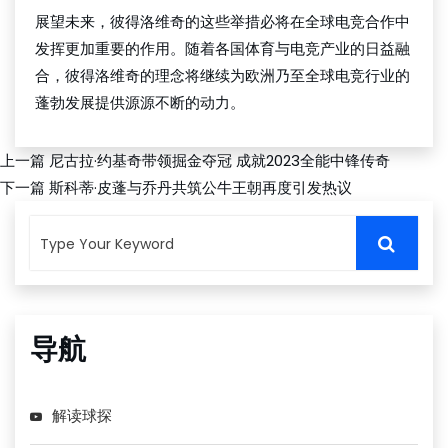
展望未来，彼得洛维奇的这些举措必将在全球电竞合作中
发挥更加重要的作用。随着各国体育与电竞产业的日益融
合，彼得洛维奇的理念将继续为欧洲乃至全球电竞行业的
蓬勃发展提供源源不断的动力。
上一篇
尼古拉·约基奇带领掘金夺冠 成就2023全能中锋传奇
下一篇
斯科蒂·皮蓬与乔丹共筑公牛王朝再度引发热议
导航
解读球探