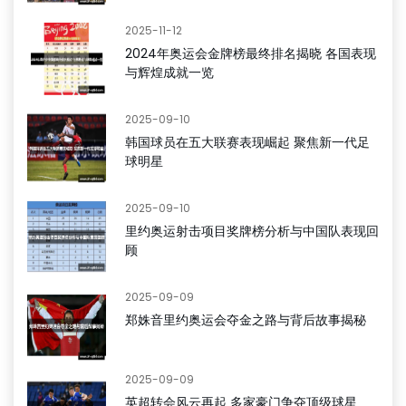
2025-11-12
2024年奥运会金牌榜最终排名揭晓 各国表现
与辉煌成就一览
2025-09-10
韩国球员在五大联赛表现崛起 聚焦新一代足
球明星
2025-09-10
里约奥运射击项目奖牌榜分析与中国队表现回
顾
2025-09-09
郑姝音里约奥运会夺金之路与背后故事揭秘
2025-09-09
英超转会风云再起 多家豪门争夺顶级球星