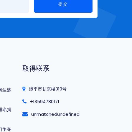
提交
取得联系
漳平市甘京楼319号
奥运盛
+13594780171
排名揭
unmatchedundefined
门争夺