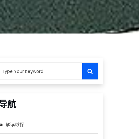
导航
解读球探