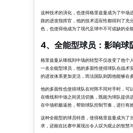
这种技术的演化，也使得格里兹曼成为了中场进
路的进攻指挥官，他的技术适应性都得到了充
色，也使得他成为了现代足球中不可或缺的全
4、全能型球员：影响球
格里兹曼从锋线到中场的转型不仅改变了他个
一名全能型球员，他的多面性使得球队在战术
的进攻体系更加灵活，而法国队则因他能够在
他的多面性也使得球队在对阵不同对手时，可
在锋线和中场之间灵活切换，既能为球队提供
在中场积极逼抢，帮助球队控制节奏，进行有
这种全能型的球员特质，使得格里兹曼成为了
求，还能在比赛中展现出令人叹为观止的智慧