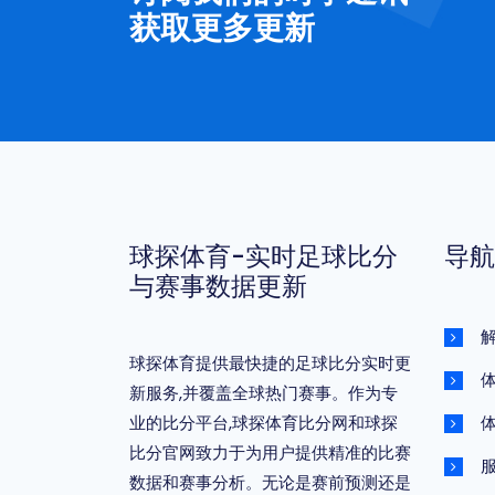
获取更多更新
球探体育-实时足球比分
导航
与赛事数据更新
球探体育提供最快捷的足球比分实时更
新服务,并覆盖全球热门赛事。作为专
业的比分平台,球探体育比分网和球探
比分官网致力于为用户提供精准的比赛
数据和赛事分析。无论是赛前预测还是