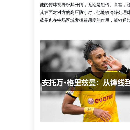
他的传球视野极其开阔，无论是短传、直塞，
其在面对对方的高压防守时，他能够冷静处理
兹曼也在中场区域发挥着调度的作用，能够通