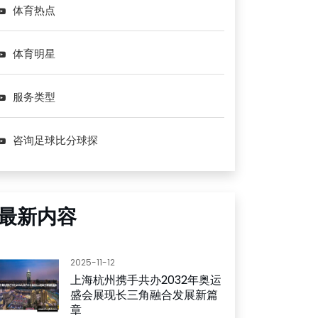
体育热点
体育明星
服务类型
咨询足球比分球探
最新内容
2025-11-12
上海杭州携手共办2032年奥运
盛会展现长三角融合发展新篇
章