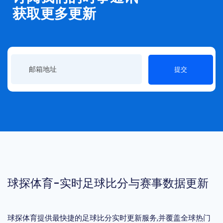
获取更多更新
提交
球探体育-实时足球比分与赛事数据更新
球探体育提供最快捷的足球比分实时更新服务,并覆盖全球热门