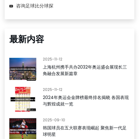
咨询足球比分球探
最新内容
2025-11-12
上海杭州携手共办2032年奥运盛会展现长三
角融合发展新篇章
2025-11-12
2024年奥运会金牌榜最终排名揭晓 各国表现
与辉煌成就一览
2025-09-10
韩国球员在五大联赛表现崛起 聚焦新一代足
球明星