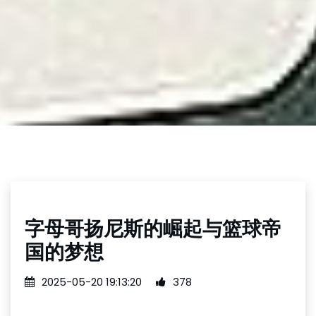
字母哥扬尼斯的崛起与篮球帝
国的梦想
2025-05-20 19:13:20
378