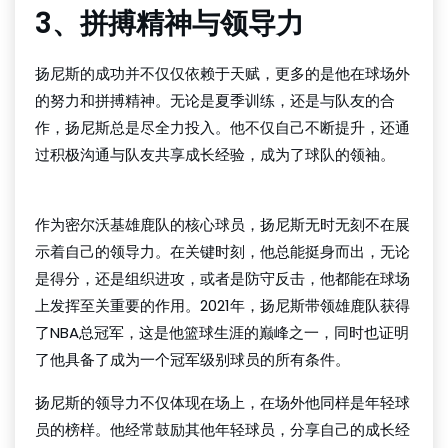
3、拼搏精神与领导力
扬尼斯的成功并不仅仅依赖于天赋，更多的是他在球场外
的努力和拼搏精神。无论是夏季训练，还是与队友的合
作，扬尼斯总是尽全力投入。他不仅自己不断提升，还通
过积极沟通与队友共享成长经验，成为了球队的领袖。
球探
作为密尔沃基雄鹿队的核心球员，扬尼斯无时无刻不在展
示着自己的领导力。在关键时刻，他总能挺身而出，无论
是得分，还是组织进攻，或者是防守反击，他都能在球场
上发挥至关重要的作用。2021年，扬尼斯带领雄鹿队获得
了NBA总冠军，这是他篮球生涯的巅峰之一，同时也证明
了他具备了成为一个冠军级别球员的所有条件。
扬尼斯的领导力不仅体现在场上，在场外他同样是年轻球
员的榜样。他经常鼓励其他年轻球员，分享自己的成长经