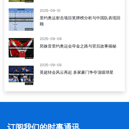
2025-09-10
里约奥运射击项目奖牌榜分析与中国队表现回
顾
2025-09-09
郑姝音里约奥运会夺金之路与背后故事揭秘
2025-09-09
英超转会风云再起 多家豪门争夺顶级球星
订阅我们的时事通讯