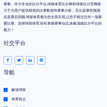
赛事。作为专业的比分平台,球探体育比分网和球探比分官网致
力于为用户提供精准的比赛数据和赛事分析。无论是赛前预测
还是赛后回顾,球探体育都为您全面呈现,让您不错过任何一场重
要比赛。选择球探体育,轻松掌握赛事动态,体验顶级比分平台的
魅力！
社交平台
导航
解读球探
体育热点