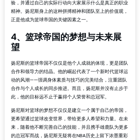
验，并通过自己的实际行动向大家展示什么是真正的职业
精神。扬尼斯身上的这种拼搏精神和团队至上的价值观，
正是他成为篮球帝国的关键因素之一。
4、篮球帝国的梦想与未来展
望
扬尼斯的篮球帝国不仅仅是他个人成就的体现，更是团队
合作和领导力的结晶。他的崛起代表了一个新时代篮球运
动的风潮——强调身体素质与技巧的完美结合，注重团队
合作与个人成长的同步推进。而且，扬尼斯并没有止步于
此，他的目标远不止于赢得个人荣誉和总冠军。
扬尼斯对篮球的梦想不仅仅是建立一个属于自己的帝国，
更希望通过篮球改变世界，带给更多人希望和力量。在未
来，随着他不断完善自己的技能，并且携手雄鹿队为更多
的总冠军而战，扬尼斯无疑将在NBA历史上留下浓墨重彩