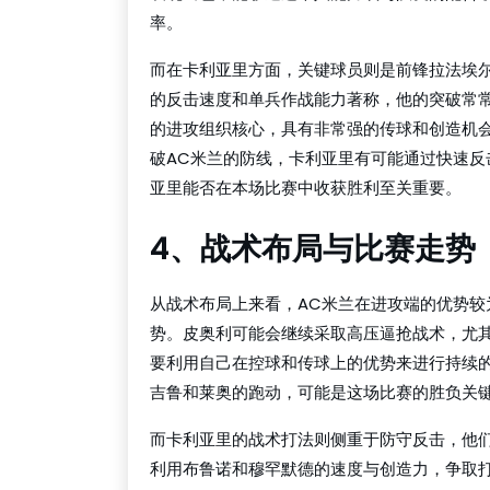
率。
而在卡利亚里方面，关键球员则是前锋拉法埃尔
的反击速度和单兵作战能力著称，他的突破常
的进攻组织核心，具有非常强的传球和创造机
破AC米兰的防线，卡利亚里有可能通过快速反
亚里能否在本场比赛中收获胜利至关重要。
4、战术布局与比赛走势
从战术布局上来看，AC米兰在进攻端的优势
势。皮奥利可能会继续采取高压逼抢战术，尤
要利用自己在控球和传球上的优势来进行持续
吉鲁和莱奥的跑动，可能是这场比赛的胜负关
而卡利亚里的战术打法则侧重于防守反击，他
利用布鲁诺和穆罕默德的速度与创造力，争取