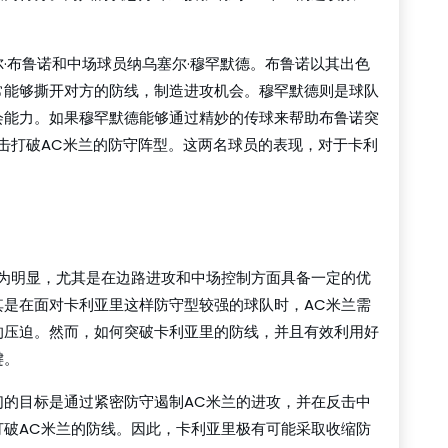
·布鲁诺和中场球员纳乌塞尔·穆罕默德。布鲁诺以其出色
常能够撕开对方的防线，制造进攻机会。穆罕默德则是球队
会能力。如果穆罕默德能够通过精妙的传球来帮助布鲁诺突
击打破AC米兰的防守阵型。这两名球员的表现，对于卡利
较为明显，尤其是在边路进攻和中场控制方面具备一定的优
其是在面对卡利亚里这样防守型较强的球队时，AC米兰需
的压迫。然而，如何突破卡利亚里的防线，并且有效利用好
键。
们的目标是通过紧密防守遏制AC米兰的进攻，并在反击中
打破AC米兰的防线。因此，卡利亚里极有可能采取收缩防