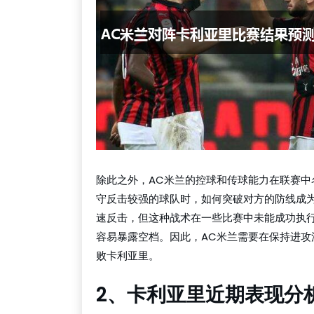
除此之外，AC米兰的控球和传球能力在联赛
守反击较强的球队时，如何突破对方的防线成
速反击，但这种战术在一些比赛中未能成功执
容易暴露空档。因此，AC米兰需要在保持进
败卡利亚里。
2、卡利亚里近期表现分