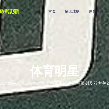
首页
解读球探
体育热点
体育明星
Our News
AC米兰对阵卡利亚里比赛结果预测及双方关