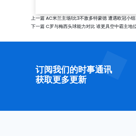
足球比分球探
上一篇
AC米兰主场1比3不敌多特蒙德 遭遇欧冠小
下一篇
C罗与梅西头球能力对比 谁更具空中霸主地
订阅我们的时事通讯
获取更多更新