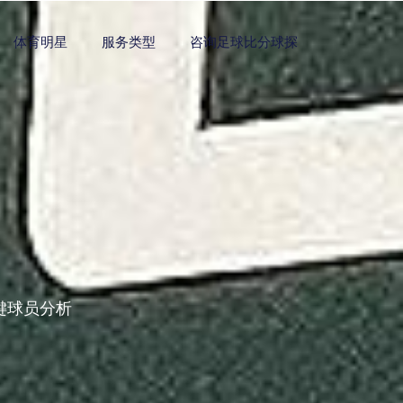
体育明星
服务类型
咨询足球比分球探
键球员分析