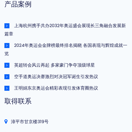
产品案例
上海杭州携手共办2032年奥运盛会展现长三角融合发展新
篇章
2024年奥运会金牌榜最终排名揭晓 各国表现与辉煌成就一
览
英超转会风云再起 多家豪门争夺顶级球星
空手道奥运决赛激烈对决冠军诞生引发热议
王明娟东京奥运会精彩表现引发体育圈热议
取得联系
漳平市甘京楼319号