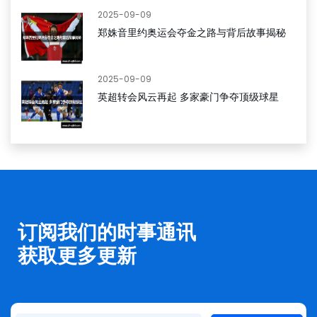
2025-09-09
郑姝音里约奥运会夺金之路与背后故事揭秘
2025-09-09
英超转会风云再起 多家豪门争夺顶级球星
订阅我们的时事通讯
获取更多更新