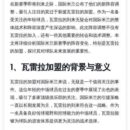
在新赛季即将到来之际，国际米兰公布了他们的新阵容调
整，最引人注目的莫过于新援瓦雷拉的加盟。作为一名备
受关注的年轻球员，瓦雷拉的到来无疑会对国际米兰的整
体战术和阵容深度产生深远的影响。此次阵容调整不仅有
瓦雷拉的加入，还有一些其他重要的转会和战术调整。本
文将详细分析国际米兰新赛季的阵容变化，特别是瓦雷拉
的加盟，探讨其对球队未来发展的重要性。
1、瓦雷拉加盟的背景与意义
瓦雷拉的加盟对国际米兰来说，无疑是一个值得关注的事
件。这位年轻的中场球员在过去的赛季中展现了出色的表
现，吸引了多家顶级俱乐部的关注。国际米兰的引援策略
一直以长期发展为主，瓦雷拉的到来符合这一战略。作为
一名具备良好传球视野和控球能力的中场球员，瓦雷拉能
够为球队的进攻体系提供更为灵活的战术选择。