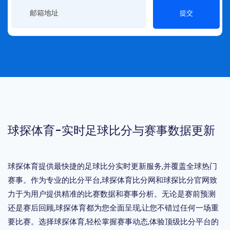
提交
球探体育-实时足球比分与赛事数据更新
球探体育提供最快捷的足球比分实时更新服务,并覆盖全球热门
赛事。作为专业的比分平台,球探体育比分网和球探比分官网致
力于为用户提供精准的比赛数据和赛事分析。无论是赛前预测
还是赛后回顾,球探体育都为您全面呈现,让您不错过任何一场重
要比赛。选择球探体育,轻松掌握赛事动态,体验顶级比分平台的