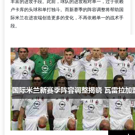
丰富的进攻手段。此前，球队的进攻相对单一，过于依赖
卢卡库的头球和单打独斗。而新赛季的阵容调整将帮助国
际米兰在进攻端创造更多的变化，不再依赖单一的战术手
段。