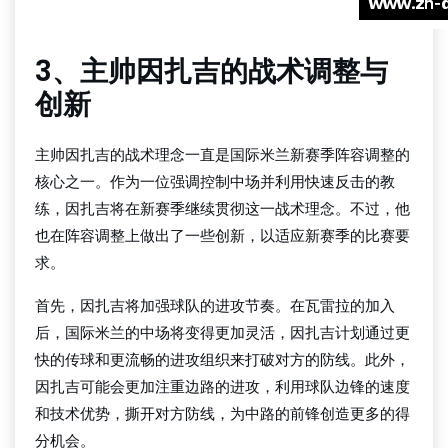
3、主帅因扎吉的战术调整与
创新
主帅因扎吉的战术理念一直是国际米兰新赛季阵容调整的
核心之一。作为一位强调控制中场并利用快速反击的教
练，因扎吉将在新赛季继续贯彻这一战术理念。不过，他
也在阵容调整上做出了一些创新，以适应新赛季的比赛要
求。
首先，因扎吉将加强球队的进攻节奏。在瓦雷拉的加入
后，国际米兰的中场将变得更加灵活，因扎吉计划通过更
快的传球和更流畅的进攻组织来打破对方的防线。此外，
因扎吉可能会更加注重边路的进攻，利用球队边锋的速度
和技术优势，撕开对方防线，为中路的前锋创造更多的得
分机会。