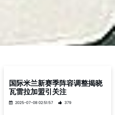
国际米兰新赛季阵容调整揭晓
瓦雷拉加盟引关注
2025-07-08 02:51:57
379