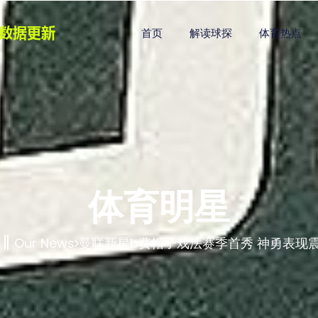
首页
解读球探
体育热点
体育明星
Our News
曼联新星b费帽子戏法赛季首秀 神勇表现