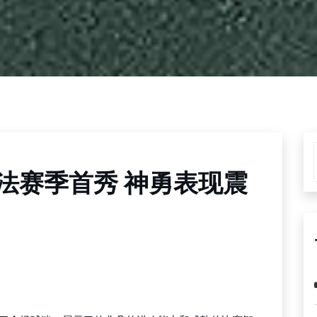
法赛季首秀 神勇表现震