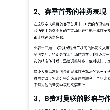
2、赛季首秀的神勇表现
在这场令人瞩目的赛季首秀中，B费的表现堪
联历史上为数不多的在首场比赛中就完成帽子
都让球迷为之惊叹。
比赛一开始，B费就展现出了极高的比赛投入
度的专注。特别是在上半场结束前，B费通过
友的精准传球后，迅速调整脚步，低射破门，
最令人难以忘记的是他完成帽子戏法的第三个
将的防线，将比分锁定为最终的胜利。全场比
不禁为他的新赛季表现充满期待。
3、B费对曼联的影响与