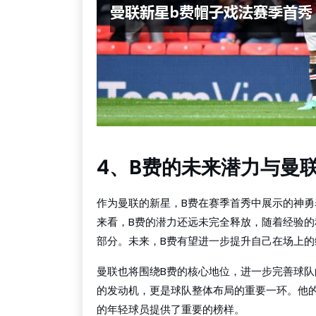
4、B费的未来潜力与曼
作为曼联的新星，B费在赛季首秀中展示的神
来看，B费的潜力还远未完全释放，随着经验
部分。未来，B费有望进一步提升自己在场上
曼联也将围绕B费的核心地位，进一步完善球队
的发动机，更是球队整体布局的重要一环。他
的年轻球员提供了重要的榜样。