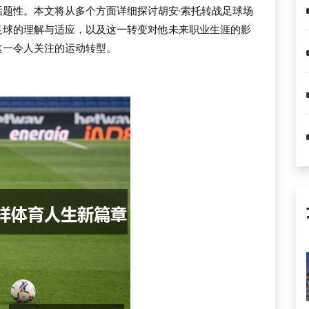
题性。本文将从多个方面详细探讨胡安·索托转战足球场
足球的理解与适应，以及这一转变对他未来职业生涯的影
这一令人关注的运动转型。