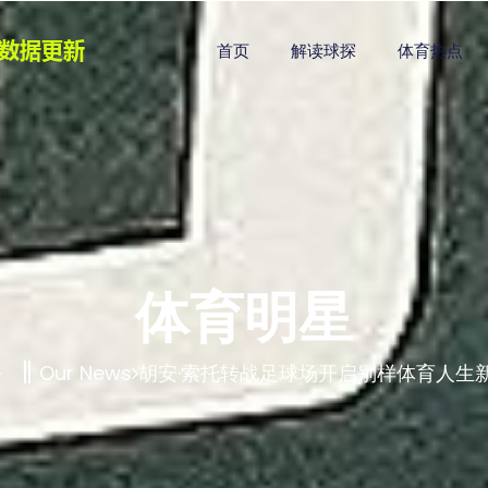
首页
解读球探
体育热点
体育明星
Our News
胡安·索托转战足球场开启别样体育人生