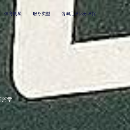
体育明星
服务类型
咨询足球比分球探
新篇章