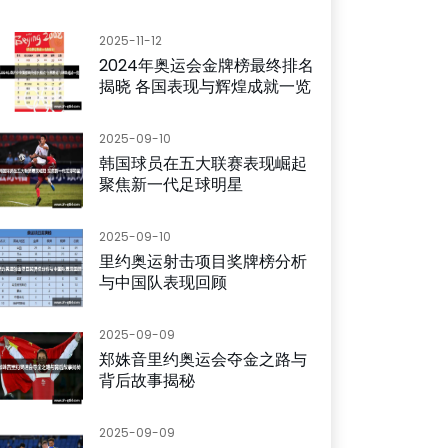
2025-11-12
2024年奥运会金牌榜最终排名
揭晓 各国表现与辉煌成就一览
2025-09-10
韩国球员在五大联赛表现崛起
聚焦新一代足球明星
2025-09-10
里约奥运射击项目奖牌榜分析
与中国队表现回顾
2025-09-09
郑姝音里约奥运会夺金之路与
背后故事揭秘
2025-09-09