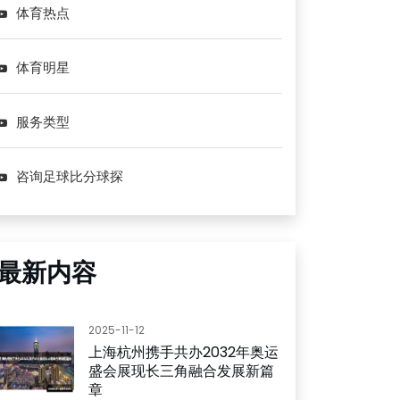
体育热点
体育明星
服务类型
咨询足球比分球探
最新内容
2025-11-12
上海杭州携手共办2032年奥运
盛会展现长三角融合发展新篇
章