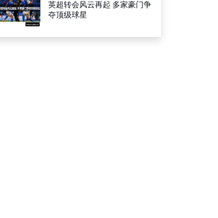
英超转会风云再起 多家豪门争
夺顶级球星