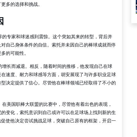
了更多的选择和挑战。
因
界的专家和球迷感到震惊。这个突如其来的转型，背后并
及对自己身体条件的自信。索托并未因自己的棒球成就而停
更多的可能性。
的增长而减退。相反，随着时间的推移，他发现自己在球
是在速度、耐力和球感等方面，胡安展现了与许多职业足球
转型决定提供了信心。尽管他在棒球领域已经取得了不小的
。在美国职棒大联盟的比赛中，尽管他有着出色的表现，
况的变化，索托意识到自己或许可以在足球场上找到新的生
法促使他决定尝试挑战足球，突破自己原有的框架，开启一