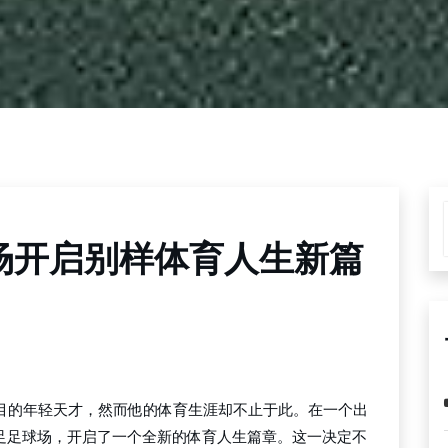
场开启别样体育人生新篇
备受瞩目的年轻天才，然而他的体育生涯却不止于此。在一个出
足足球场，开启了一个全新的体育人生篇章。这一决定不