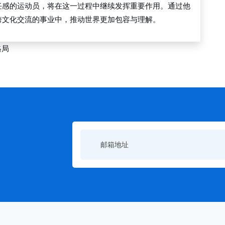
任感的运动员，将在这一过程中继续发挥重要作用。通过他
跨文化交流的事业中，推动世界更加包容与理解。
格局