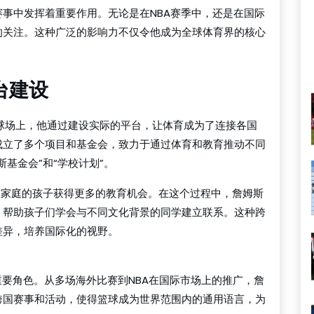
事中发挥着重要作用。无论是在NBA赛季中，还是在国际
的关注。这种广泛的影响力不仅令他成为全球体育界的核心
。
台建设
球场上，他通过建设实际的平台，让体育成为了连接各国
成立了多个项目和基金会，致力于通过体育和教育推动不同
基金会”和“学校计划”。
入家庭的孩子获得更多的教育机会。在这个过程中，詹姆斯
，帮助孩子们学会与不同文化背景的同学建立联系。这种跨
差异，培养国际化的视野。
重要角色。从多场海外比赛到NBA在国际市场上的推广，詹
跨国赛事和活动，使得篮球成为世界范围内的通用语言，为