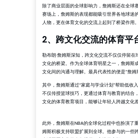
除了商业层面的全球影响力，詹姆斯还在全球赛
赛场上，詹姆斯的表现都能吸引世界各地球迷
人物，更在体育文化的交流上起到了桥梁作用
2、跨文化交流的体育平
勒布朗·詹姆斯深知，跨文化交流不仅仅停留在
文化的桥梁。作为全球体育明星之一，詹姆斯
文化间的沟通与理解。最具代表性的便是“詹姆斯
其中，詹姆斯通过“家庭与学业计划”帮助低收
不仅传授篮球技巧，更通过体育与教育的结合
文化的体育教育项目，能够让年轻人跨越文化
球探比分官网
此外，詹姆斯在NBA的全球化过程中也扮演了
姆斯积极支持联盟扩展到全球。他参与的一些