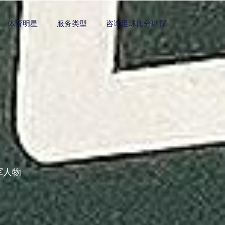
体育明星
服务类型
咨询足球比分球探
军人物