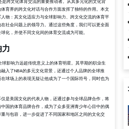
还是跨文化体育交流的重要推动者。从其多元化的文化背
动体育界的跨文化对话与合作方面发挥了独特的作用。本文
军人物：其文化适应力与全球影响力、跨文化交流的体育平
他在社会问题上的领导力。通过这些角度，我们可以更全面
全球化，并使不同文化间的体育交流成为可能。
响力
全球影响力远超传统意义上的体育明星。其早期的职业生
融入了NBA的多元文化背景，还通过个人品牌的全球推
斯在球场上的表现无疑让他成为了一个国际符号，同时也为
不仅是美国文化的代表人物，还通过参与全球品牌合作，将
与中国的体育品牌合作，成为了众多亚洲青少年心目中的偶
尊重与包容，进一步促进了不同国家和地区之间的文化交