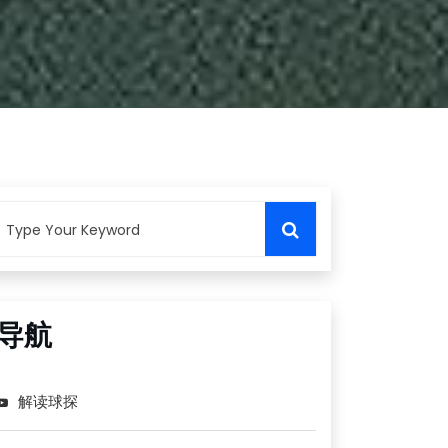
导航
解读球探