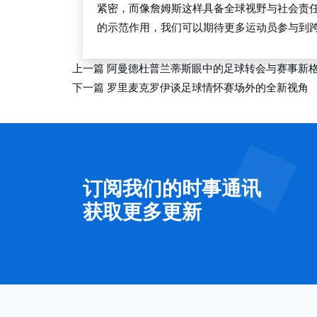
紧密，而像詹姆斯这样具备全球视野与社会责
的示范作用，我们可以期待更多运动员参与到
上一篇
阿曼德杜普兰蒂斯眼中的足球转会与赛事新
下一篇
罗里麦克罗伊谈足球情怀赛场外的全新视角
订阅我们的时事通讯
获取更多更新