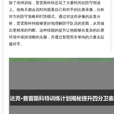
除了传球训练，普雷斯科特还花了大量时间在防守阅读
上。他每天都会花时间观看自己和对手的比赛录像，分析
对方的防守策略和盯防模式。通过对这些录像的反复分
析，普雷斯科特能够更好地理解防守队员的意图，从而做
出更精准的判断。这种技能的提升让他能够在复杂的比赛
环境中保持清晰的头脑，并通过智慧而非单纯的力量去征
服对手。