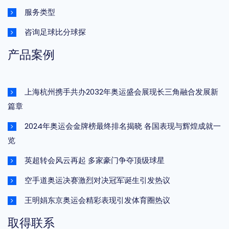
服务类型
咨询足球比分球探
产品案例
上海杭州携手共办2032年奥运盛会展现长三角融合发展新
篇章
2024年奥运会金牌榜最终排名揭晓 各国表现与辉煌成就一
览
英超转会风云再起 多家豪门争夺顶级球星
空手道奥运决赛激烈对决冠军诞生引发热议
王明娟东京奥运会精彩表现引发体育圈热议
取得联系