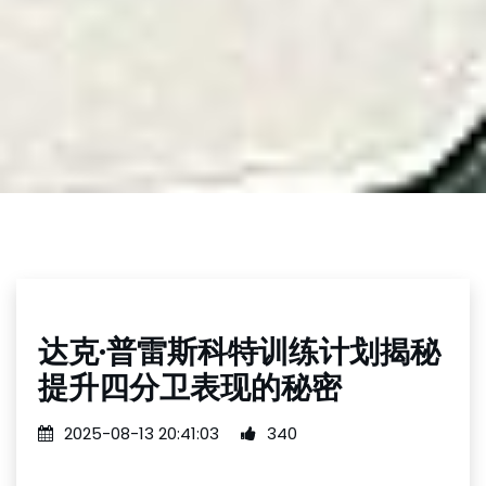
达克·普雷斯科特训练计划揭秘
提升四分卫表现的秘密
2025-08-13 20:41:03
340