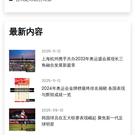
最新内容
2025-11-12
上海杭州携手共办2032年奥运盛会展现长三
角融合发展新篇章
2025-11-12
2024年奥运会金牌榜最终排名揭晓 各国表现
与辉煌成就一览
2025-09-10
韩国球员在五大联赛表现崛起 聚焦新一代足
球明星