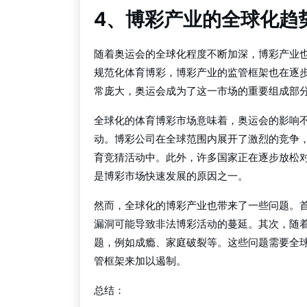
4、博彩产业的全球化趋
随着奥运会的全球化程度不断加深，博彩产业
规范化体育博彩，博彩产业的监管框架也在逐
常庞大，奥运会成为了这一市场的重要组成部
全球化的体育博彩市场意味着，奥运会的影响
动。博彩公司在全球范围内展开了激烈的竞争
育竞猜活动中。此外，许多国家正在逐步放松
是博彩市场快速发展的原因之一。
然而，全球化的博彩产业也带来了一些问题。
漏洞可能导致非法博彩活动的蔓延。其次，随
题，例如成瘾、家庭破裂等。这些问题需要全
管框架来加以遏制。
总结：