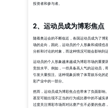
投资者和参与者。
球探比分官网
2、运动员成为博彩焦点
随着奥运会的不断临近，各国运动员成为了博
场的走向，因此，运动员的个人形象和成绩也
分析和讨论的对象，而这种情况可能会影响到
运动员的个人形象越来越成为博彩市场的重要
竞技水平。例如，一些具备高人气的运动员，
引发大量投注。这种现象反映了体育娱乐化的
彩产业中的一部分。
然而，运动员成为博彩焦点也带来了负面影响
甚至可能出现不正当的行为或比赛中的不诚实
过度关注博彩市场而对比赛产生不必要的焦虑