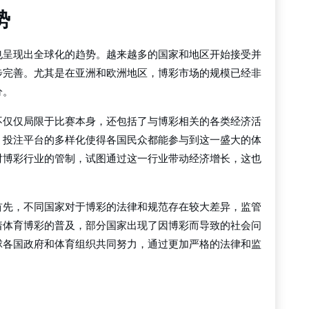
势
也呈现出全球化的趋势。越来越多的国家和地区开始接受并
步完善。尤其是在亚洲和欧洲地区，博彩市场的规模已经非
分。
不仅仅局限于比赛本身，还包括了与博彩相关的各类经济活
，投注平台的多样化使得各国民众都能参与到这一盛大的体
对博彩行业的管制，试图通过这一行业带动经济增长，这也
首先，不同国家对于博彩的法律和规范存在较大差异，监管
着体育博彩的普及，部分国家出现了因博彩而导致的社会问
球各国政府和体育组织共同努力，通过更加严格的法律和监