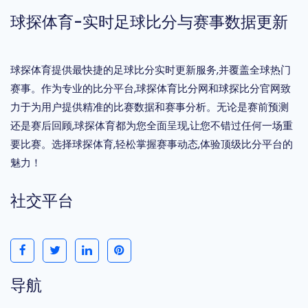
球探体育-实时足球比分与赛事数据更新
球探体育提供最快捷的足球比分实时更新服务,并覆盖全球热门
赛事。作为专业的比分平台,球探体育比分网和球探比分官网致
力于为用户提供精准的比赛数据和赛事分析。无论是赛前预测
还是赛后回顾,球探体育都为您全面呈现,让您不错过任何一场重
要比赛。选择球探体育,轻松掌握赛事动态,体验顶级比分平台的
魅力！
社交平台
导航