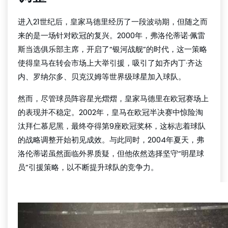
进入21世纪后，皇家马德里经历了一段波动期，但随之而
来的是一场针对欧冠的复兴。2000年，弗洛伦蒂诺·佩雷
斯当选俱乐部主席，开启了“银河战舰”的时代，这一策略
使得皇马在转会市场上大举引援，吸引了如齐内丁·齐达
内、罗纳尔多、贝克汉姆等世界级球星加入球队。
然而，尽管球员阵容星光熠熠，皇家马德里在欧冠赛场上
的表现并不稳定。2002年，皇马在欧冠半决赛中惊险淘
汰拜仁慕尼黑，最终夺得第9座欧冠奖杯，这标志着球队
的战略调整开始初见成效。与此同时，2004年夏天，弗
洛伦蒂诺虽然面临外界质疑，但他依然选择坚守“明星球
员”引援策略，以不断提升球队的竞争力。