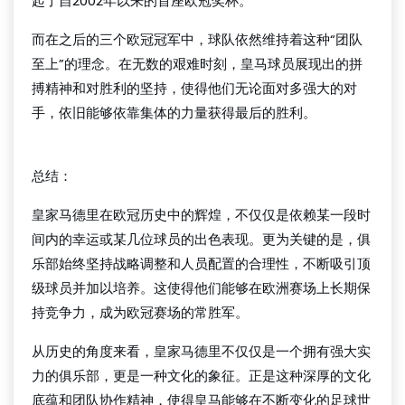
起了自2002年以来的首座欧冠奖杯。
而在之后的三个欧冠冠军中，球队依然维持着这种“团队
至上”的理念。在无数的艰难时刻，皇马球员展现出的拼
搏精神和对胜利的坚持，使得他们无论面对多强大的对
手，依旧能够依靠集体的力量获得最后的胜利。
球探体育比分网
总结：
皇家马德里在欧冠历史中的辉煌，不仅仅是依赖某一段时
间内的幸运或某几位球员的出色表现。更为关键的是，俱
乐部始终坚持战略调整和人员配置的合理性，不断吸引顶
级球员并加以培养。这使得他们能够在欧洲赛场上长期保
持竞争力，成为欧冠赛场的常胜军。
从历史的角度来看，皇家马德里不仅仅是一个拥有强大实
力的俱乐部，更是一种文化的象征。正是这种深厚的文化
底蕴和团队协作精神，使得皇马能够在不断变化的足球世