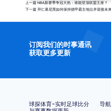
上一篇
NBA新赛季争冠大热：谁能登顶联盟王座？
下一篇
拜仁慕尼黑如何保持德甲霸主地位并迎接未
订阅我们的时事通讯
获取更多更新
球探体育-实时足球比分
导航
与赛事数据更新