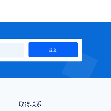
提交
取得联系