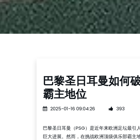
巴黎圣日耳曼如何
霸主地位
2025-01-16 09:04:26
393
巴黎圣日耳曼（PSG）是近年来欧洲足坛最引
巨大进展。然而，在挑战欧洲顶级俱乐部霸主地