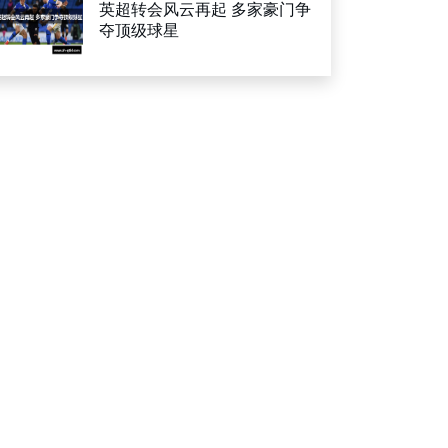
英超转会风云再起 多家豪门争
夺顶级球星