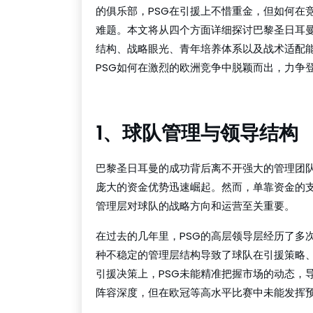
的俱乐部，PSG在引援上不惜重金，但如何在
难题。本文将从四个方面详细探讨巴黎圣日耳
结构、战略眼光、青年培养体系以及战术适配
PSG如何在激烈的欧洲竞争中脱颖而出，力争
球探
1、球队管理与领导结构
巴黎圣日耳曼的成功背后离不开强大的管理团队和
庞大的资金优势迅速崛起。然而，单靠资金的
管理层对球队的战略方向和运营至关重要。
在过去的几年里，PSG的高层领导层经历了多
种不稳定的管理层结构导致了球队在引援策略
引援决策上，PSG未能精准把握市场的动态，
阵容深度，但在欧冠等高水平比赛中未能发挥