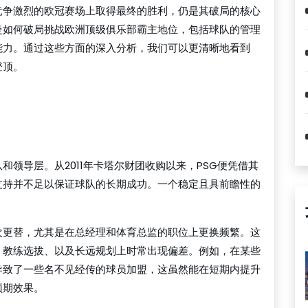
竞争激烈的欧冠赛场上取得最终的胜利，仍是其破局的核心
曼如何破局挑战欧洲顶级俱乐部霸主地位，包括球队的管理
能力。通过这些方面的深入分析，我们可以更清晰地看到
登顶。
领导层。从2011年卡塔尔财团收购以来，PSG便凭借其
支持并不足以保证球队的长期成功。一个稳定且具前瞻性的
次更替，尤其是在总经理和体育总监的职位上更换频繁。这
、教练选拔、以及长远规划上时常出现偏差。例如，在某些
导致了一些名不见经传的球员加盟，这虽然能在短期内提升
预期效果。