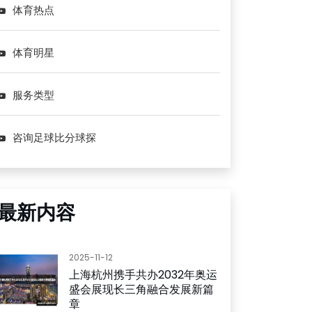
体育热点
体育明星
服务类型
咨询足球比分球探
最新内容
2025-11-12
上海杭州携手共办2032年奥运
盛会展现长三角融合发展新篇
章