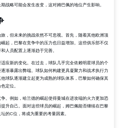
长期战略可能会发生改变，这对姆巴佩的地位产生影响。
争
劲旅，但未来的挑战依然不可忽视。首先，随着其他欧洲顶
的崛起，巴黎在竞争中的压力也日益增加。这些俱乐部不仅
行和人员配置上逐渐趋于完善。
要适应新的变化。在过去，球队几乎完全依赖明星球员的个
经逐渐暴露出弊端。球队如何构建更具凝聚力和战术执行力
其他球队逐渐建立起更为成熟的球队体系，巴黎如何确保其
角色定位。
竞争。例如，哈兰德的崛起使得曼城在进攻端的火力更加恐
断提升自己。面对这些球员的崛起，姆巴佩能否继续在巴黎
足坛的C位，将成为重要的考量因素。