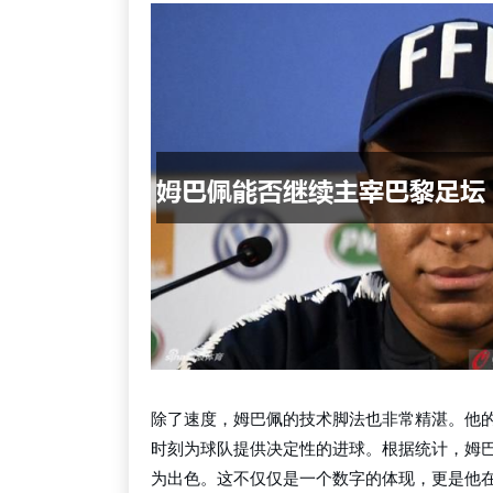
除了速度，姆巴佩的技术脚法也非常精湛。他
时刻为球队提供决定性的进球。根据统计，姆巴
为出色。这不仅仅是一个数字的体现，更是他