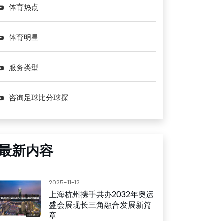
体育热点
体育明星
服务类型
咨询足球比分球探
最新内容
2025-11-12
上海杭州携手共办2032年奥运
盛会展现长三角融合发展新篇
章