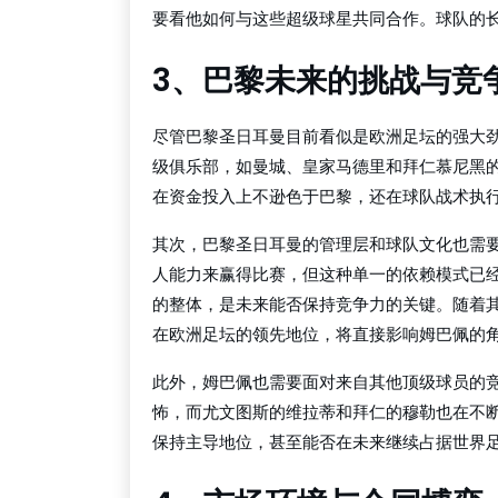
要看他如何与这些超级球星共同合作。球队的
3、巴黎未来的挑战与竞
尽管巴黎圣日耳曼目前看似是欧洲足坛的强大
级俱乐部，如曼城、皇家马德里和拜仁慕尼黑
在资金投入上不逊色于巴黎，还在球队战术执
其次，巴黎圣日耳曼的管理层和球队文化也需
人能力来赢得比赛，但这种单一的依赖模式已
的整体，是未来能否保持竞争力的关键。随着
在欧洲足坛的领先地位，将直接影响姆巴佩的
此外，姆巴佩也需要面对来自其他顶级球员的
怖，而尤文图斯的维拉蒂和拜仁的穆勒也在不
保持主导地位，甚至能否在未来继续占据世界