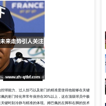
的控球能力、过人技巧以及射门的精准度使得他能够在关键
佩的射门转化率常年保持在30%以上，这在顶级球员中极
在关键时刻冷静与精准的体现。姆巴佩的左脚和右脚的技术