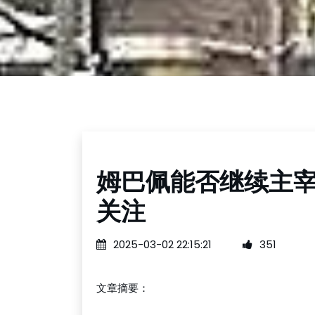
姆巴佩能否继续主宰
关注
2025-03-02 22:15:21
351
文章摘要：