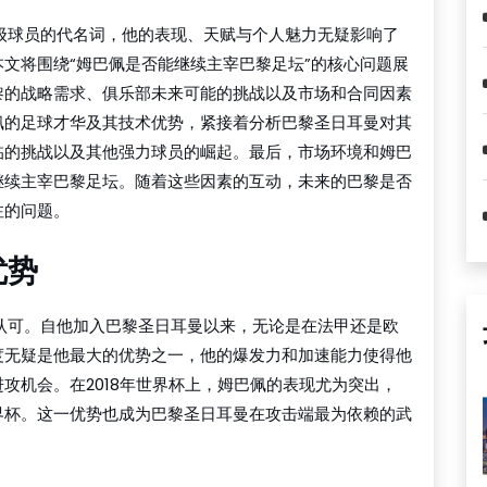
级球员的代名词，他的表现、天赋与个人魅力无疑影响了
本文将围绕“姆巴佩是否能继续主宰巴黎足坛”的核心问题展
黎的战略需求、俱乐部未来可能的挑战以及市场和合同因素
佩的足球才华及其技术优势，紧接着分析巴黎圣日耳曼对其
临的挑战以及其他强力球员的崛起。最后，市场环境和姆巴
继续主宰巴黎足坛。随着这些因素的互动，未来的巴黎是否
注的问题。
优势
认可。自他加入巴黎圣日耳曼以来，无论是在法甲还是欧
度无疑是他最大的优势之一，他的爆发力和加速能力使得他
攻机会。在2018年世界杯上，姆巴佩的表现尤为突出，
界杯。这一优势也成为巴黎圣日耳曼在攻击端最为依赖的武