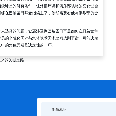
顶级球员的所有条件，但外部环境和俱乐部战略的变化也会
能够在巴黎圣日耳曼继续主宰，依然需要看他与俱乐部的合
个人选择的问题，它还涉及到巴黎圣日耳曼如何在日益竞争
球员的个性化需求与集体战术需求之间找到平衡，可能决定
其中的角色无疑是决定性的一环。
未来的关键之路