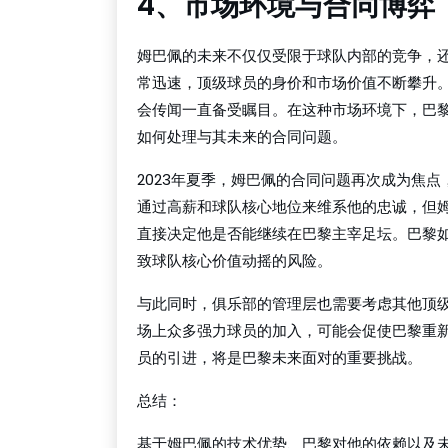
4、市场环境与合同博弈
姆巴佩的未来不仅仅受限于球队内部的竞争，
常迅速，顶级球员的身价和市场价值不断攀升
会传闻一直备受瞩目。在这种市场环境下，巴
如何处理与其未来的合同问题。
2023年夏季，姆巴佩的合同问题再次成为焦
通过高薪和球队核心地位来维系他的忠诚，但
直接决定他是否能继续在巴黎主宰足坛。巴黎
致球队核心价值动摇的风险。
与此同时，俱乐部的管理层也需要考虑其他顶
场上众多强力球员的加入，可能会促使巴黎重
员的引进，将是巴黎未来面对的重要挑战。
总结：
基于姆巴佩的技术优势、巴黎对他的依赖以及