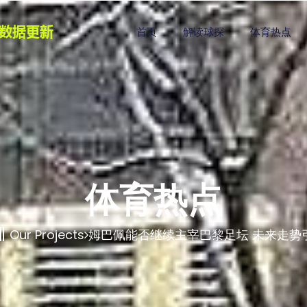
首页
解读球探
体育热点
体育热点
Our Projects
姆巴佩能否继续主宰巴黎足坛 未来走势