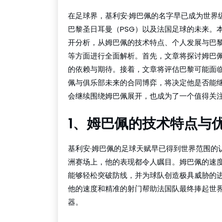
足球比分球探
在足球界，基利安·姆巴佩的名字早已成为世界
巴黎圣日耳曼（PSG）以及法国足球的未来。
开分析，从姆巴佩的技术特点、个人发展与巴
等方面进行全面解析。首先，文章将探讨姆巴
的依赖与期待。接着，文章将评估巴黎可能面
佩与俱乐部未来的合同博弈，将决定他是否能
会继续围绕姆巴佩展开，也成为了一个值得关
1、姆巴佩的技术特点与
基利安·姆巴佩的足球天赋早已得到世界范围的
洲赛场上，他的表现都令人瞩目。姆巴佩的速
能够轻松突破防线，并为球队创造极具威胁的进
他的速度和精准的射门帮助法国队最终捧起世
器。