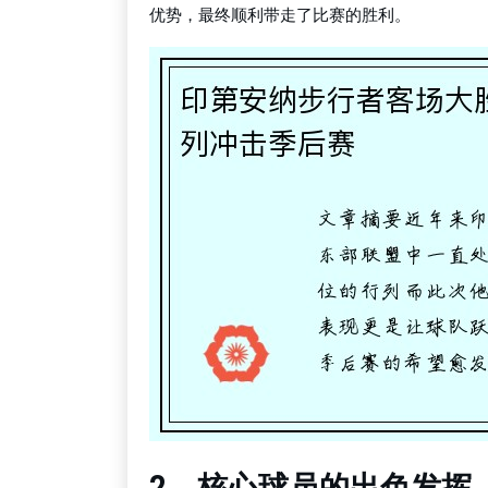
优势，最终顺利带走了比赛的胜利。
2、核心球员的出色发挥