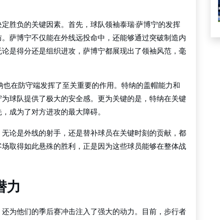
定胜负的关键因素。首先，球队领袖泰瑞·萨博宁的发挥
防。萨博宁不仅能在外线远投命中，还能够通过突破制造内
无论是得分还是组织进攻，萨博宁都展现出了领袖风范，毫
纳也在防守端发挥了至关重要的作用。特纳的盖帽能力和
守为球队提供了极大的安全感。更为关键的是，特纳在关键
先，成为了对方进攻的最大障碍。
。无论是外线的射手，还是替补球员在关键时刻的贡献，都
客场取得如此悬殊的胜利，正是因为这些球员能够在整体战
。
潜力
，还为他们的季后赛冲击注入了强大的动力。目前，步行者