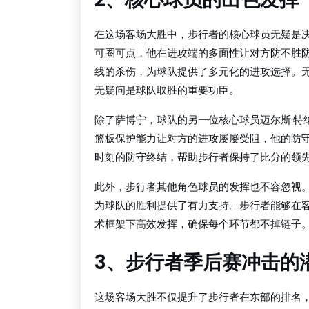
在这场客场大胜中，步行者的核心球员无疑是决
可圈可点，他在进攻端的多面性让对方防不胜
线的杀伤，为球队提供了多元化的进攻选择。
无疑问是球队取胜的重要功臣。
除了萨博宁，球队的另一位核心球员迈尔斯·特
篮板保护能力让对方的进攻屡屡受阻，他的防
时刻的防守终结，帮助步行者保持了比分的领
此外，步行者其他角色球员的发挥也不容忽视
为球队的胜利提供了有力支持。步行者能够在
术框架下高效发挥，确保每个环节都不掉链子
3、步行者季后赛冲击的
这场客场大胜不仅提升了步行者在东部的排名