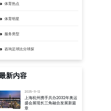
体育热点
体育明星
服务类型
咨询足球比分球探
最新内容
2025-11-12
上海杭州携手共办2032年奥运
盛会展现长三角融合发展新篇
章