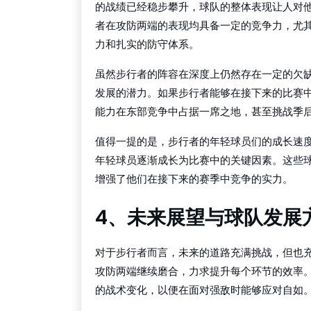
的战绩已经稳步攀升，球队的整体表现让人对
者在攻防两端的表现均具备一定的竞争力，尤
力和扎实的防守体系。
虽然步行者的阵容在深度上仍然存在一定的欠
发展的潜力。如果步行者能够在接下来的比赛
能力在东部竞争中占据一席之地，甚至挑战季
值得一提的是，步行者的年轻球员们的成长速
年轻球员逐渐成长为比赛中的关键因素。这些
增强了他们在接下来的赛季中竞争的实力。
4、未来展望与球队发展
对于步行者而言，未来的道路充满挑战，但也
攻防两端继续磨合，力求提升每个环节的效率
的战术变化，以便在面对强敌时能够应对自如