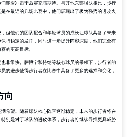
他们能否冲击季后赛充满期待。与其他东部强队相比，步行
其是在最近的几场比赛中，他们展现出了极为强势的进攻火
缺，但他们的团队配合和年轻球员的成长让球队具备了未来
中保持稳定的发挥，同时进一步提升阵容深度，他们完全有
后赛的更高目标。
度也非常快。萨博宁和特纳等核心球员的带领下，步行者的
球员的进步使得步行者在比赛中具备了更多的选择和变化，
方向
充满希望。随着球队核心阵容逐渐稳定，未来的步行者将在
。特别是对于球队的进攻体系，步行者将继续寻找更具威胁
。