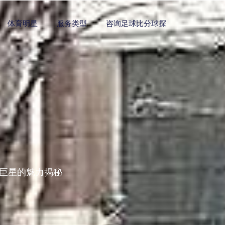
体育明星
服务类型
咨询足球比分球探
巨星的魅力揭秘