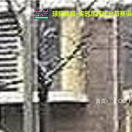
首页
Our P