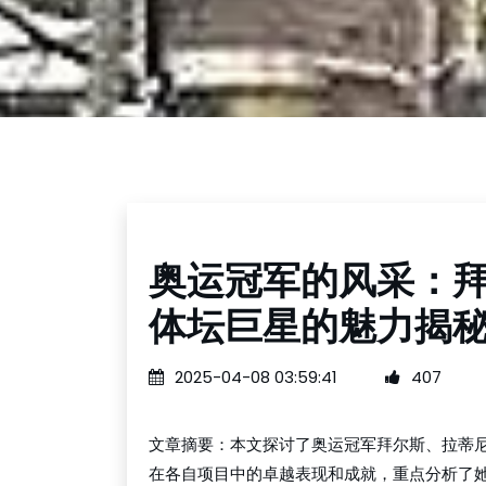
奥运冠军的风采：
体坛巨星的魅力揭
2025-04-08 03:59:41
407
文章摘要：本文探讨了奥运冠军拜尔斯、拉蒂
在各自项目中的卓越表现和成就，重点分析了