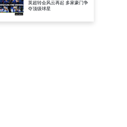
英超转会风云再起 多家豪门争
夺顶级球星