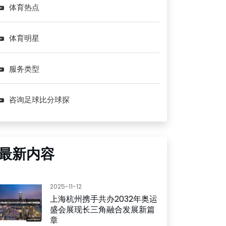
体育热点
体育明星
服务类型
咨询足球比分球探
最新内容
2025-11-12
上海杭州携手共办2032年奥运
盛会展现长三角融合发展新篇
章