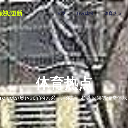
首页
解读球探
体育热点
体育热点
rojects
奥运冠军的风采：拜尔斯、拉蒂尼娜等传奇体坛