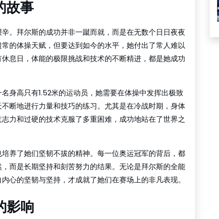
的故事
艰辛。拜尔斯的成功并非一蹴而就，而是在无数个日日夜夜
超常的体操天赋，但要达到如今的水平，她付出了常人难以
有休息日，体能的极限挑战和技术的不断精进，都是她成功
名身高只有1.52米的运动员，她需要在体操中发挥出极致
天不断地进行力量和技巧的练习。尤其是在冷战时期，身体
意志力和过硬的技术克服了多重困难，成功地站在了世界之
也培养了她们坚韧不拔的精神。每一位奥运冠军的背后，都
然，而是长期坚持和刻苦努力的结果。无论是拜尔斯的全能
自内心的坚韧与坚持，才成就了她们在赛场上的非凡表现。
的影响