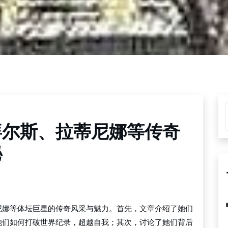
拜尔斯、拉蒂尼娜等传奇
秘
尼娜等体坛巨星的传奇风采与魅力。首先，文章介绍了她们
她们如何打破世界纪录，超越自我；其次，讨论了她们背后