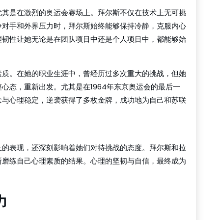
尤其是在激烈的奥运会赛场上。拜尔斯不仅在技术上无可挑
争对手和外界压力时，拜尔斯始终能够保持冷静，克服内心
理韧性让她无论是在团队项目中还是个人项目中，都能够始
素质。在她的职业生涯中，曾经历过多次重大的挑战，但她
心态，重新出发。尤其是在1964年东京奥运会的最后一
念与心理稳定，逆袭获得了多枚金牌，成功地为自己和苏联
上的表现，还深刻影响着她们对待挑战的态度。拜尔斯和拉
断磨练自己心理素质的结果。心理的坚韧与自信，最终成为
。
力