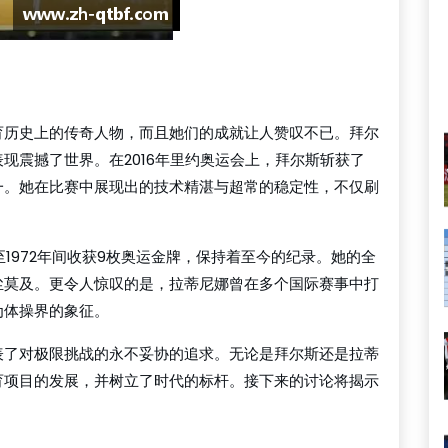
育历史上的传奇人物，而且她们的成就让人赞叹不已。拜尔
现震撼了世界。在2016年里约奥运会上，拜尔斯斩获了
一。她在比赛中展现出的技术精湛与超常的稳定性，不仅刷
至1972年间收获9枚奥运金牌，保持着至今的纪录。她的全
尘莫及。更令人惊叹的是，拉蒂尼娜曾在多个国际赛事中打
为体操界的象征。
表了对极限挑战的永不妥协的追求。无论是拜尔斯还是拉蒂
育项目的发展，并树立了时代的标杆。接下来的讨论将揭示