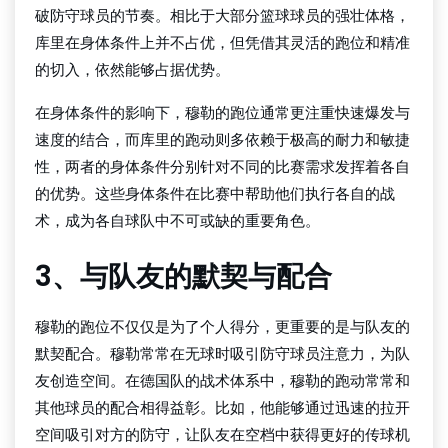
破防守球员的节奏。相比于大部分篮球球员的强壮体格，
库里在身体条件上并不占优，但凭借其灵活的跑位和精准
的切入，依然能够占据优势。
在身体条件的影响下，穆勒的跑位通常更注重快速爆发与
速度的结合，而库里的跑动则多依赖于极高的耐力和敏捷
性，两者的身体条件分别针对不同的比赛需求发挥着各自
的优势。这些身体条件在比赛中帮助他们执行各自的战
术，成为各自球队中不可或缺的重要角色。
3、与队友的默契与配合
穆勒的跑位不仅仅是为了个人得分，更重要的是与队友的
默契配合。穆勒常常在无球时吸引防守球员注意力，为队
友创造空间。在德国队的战术体系中，穆勒的跑动常常和
其他球员的配合相得益彰。比如，他能够通过迅速的拉开
空间吸引对方的防守，让队友在空档中获得更好的传球机