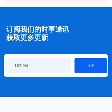
订阅我们的时事通讯
获取更多更新
提交