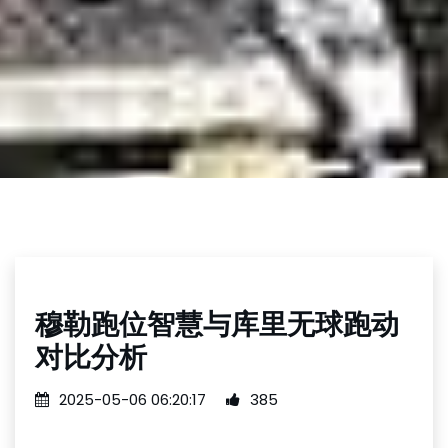
穆勒跑位智慧与库里无球跑动
对比分析
2025-05-06 06:20:17
385