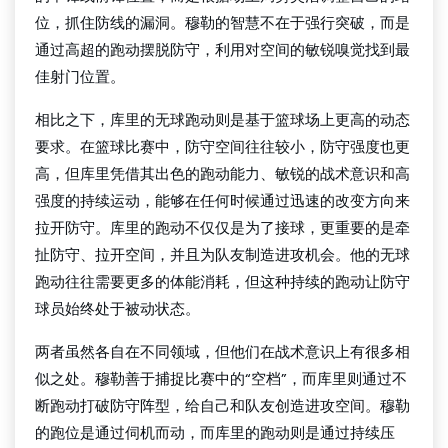
位，抓住防线的漏洞。穆勒的智慧不在于强行突破，而是
通过高超的跑动摆脱防守，利用对空间的敏锐嗅觉找到最
佳射门位置。
相比之下，库里的无球跑动则是基于篮球场上更高的动态
要求。在篮球比赛中，防守空间往往较小，防守强度也更
高，但库里凭借其出色的跑动能力、敏锐的战术意识和高
强度的持续运动，能够在任何时候通过迅速的改变方向来
拉开防守。库里的跑动不仅仅是为了接球，更重要的是牵
扯防守、拉开空间，并且为队友制造进攻机会。他的无球
跑动往往需要更多的体能消耗，但这种持续的跑动让防守
球员始终处于被动状态。
两者虽然各自在不同领域，但他们在战术意识上有很多相
似之处。穆勒善于捕捉比赛中的“空档”，而库里则通过不
断跑动打破防守阵型，给自己和队友创造进攻空间。穆勒
的跑位是通过伺机而动，而库里的跑动则是通过持续压