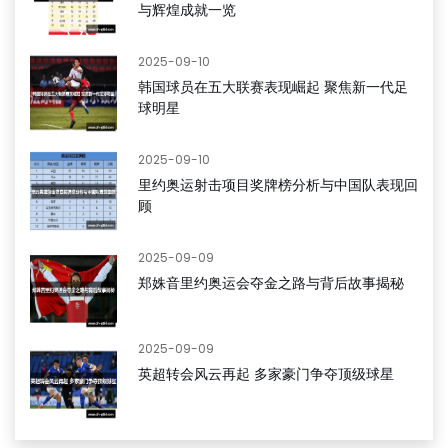
与辉煌成就一览
2025-09-10
韩国球员在五大联赛表现崛起 聚焦新一代足
球明星
2025-09-10
里约奥运射击项目奖牌榜分析与中国队表现回
顾
2025-09-09
郑姝音里约奥运会夺金之路与背后故事揭秘
2025-09-09
英超转会风云再起 多家豪门争夺顶级球星