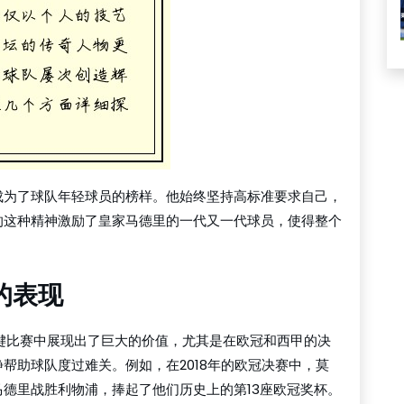
成为了球队年轻球员的榜样。他始终坚持高标准要求自己，
的这种精神激励了皇家马德里的一代又一代球员，使得整个
的表现
键比赛中展现出了巨大的价值，尤其是在欧冠和西甲的决
帮助球队度过难关。例如，在2018年的欧冠决赛中，莫
德里战胜利物浦，捧起了他们历史上的第13座欧冠奖杯。