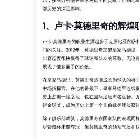
始，接着分析他在皇家马德里的贡献，再到他
部历史的深远影响。
1、卢卡·莫德里奇的辉煌
卢卡·莫德里奇的职业生涯起步于克罗地亚的萨
门的关注。2012年，莫德里奇加盟皇家马德
比赛态度很快赢得了球迷和队友的尊敬。无论
展现了他多面手的价值。
在皇家马德里，莫德里奇逐渐成长为球队的核
中场指挥官。在他的带领下，皇家马德里连续
史上占据一席之地，也在国际足坛声名远扬。尤
得金球奖，成为历史上第一个非前锋类球员获
除了俱乐部成就，莫德里奇在国家队的表现同样
尽管最终未能夺冠，但莫德里奇的领袖气质和