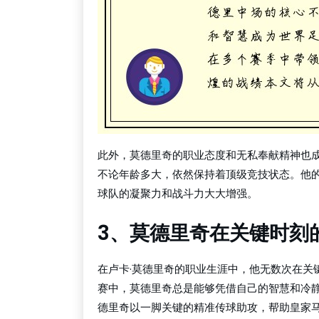
此外，莫德里奇的职业态度和无私奉献精神也
不论年龄多大，依然保持着顶级竞技状态。他
球队的凝聚力和战斗力大大增强。
3、莫德里奇在关键时刻
在卢卡·莫德里奇的职业生涯中，他无数次在关
赛中，莫德里奇总是能够凭借自己的智慧和冷静
德里奇以一脚关键的精准传球助攻，帮助皇家马