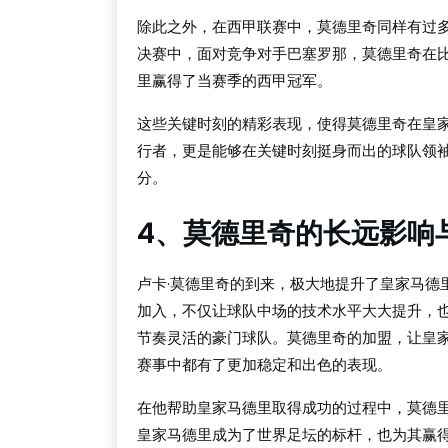
除此之外，在西甲联赛中，莫德里奇同样有过多
决赛中，面对竞争对手巴塞罗那，莫德里奇在
里赢得了当赛季的西甲冠军。
这些关键时刻的精彩表现，使得莫德里奇在皇
行者，更是能够在关键时刻挺身而出的球队领
分。
4、莫德里奇的长远影响
卢卡·莫德里奇的到来，极大地提升了皇家马德
加入，不仅让球队中场的技术水平大大提升，
节奏灵活的豪门球队。莫德里奇的加盟，让皇
赛事中都有了更加稳定和出色的表现。
在他帮助皇家马德里取得成功的过程中，莫德
皇家马德里成为了世界足坛的标杆，也为其赢得