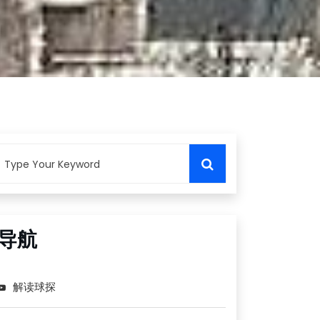
导航
解读球探