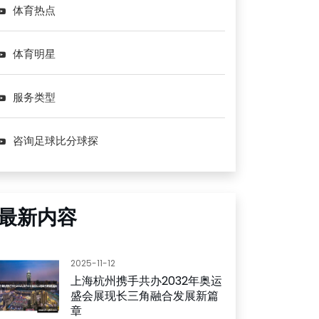
体育热点
体育明星
服务类型
咨询足球比分球探
最新内容
2025-11-12
上海杭州携手共办2032年奥运
盛会展现长三角融合发展新篇
章