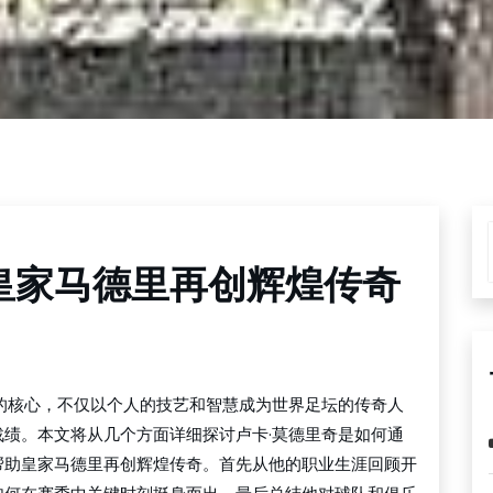
皇家马德里再创辉煌传奇
的核心，不仅以个人的技艺和智慧成为世界足坛的传奇人
绩。本文将从几个方面详细探讨卢卡·莫德里奇是如何通
帮助皇家马德里再创辉煌传奇。首先从他的职业生涯回顾开