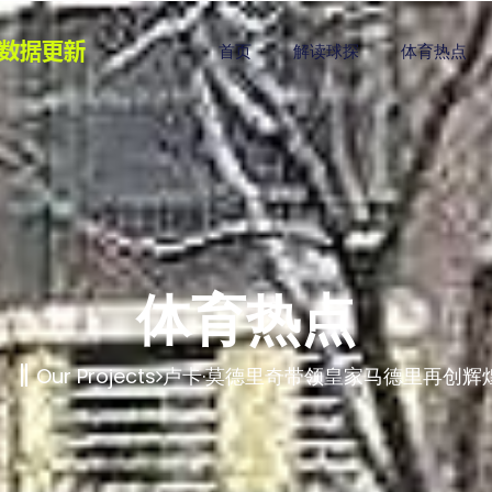
首页
解读球探
体育热点
体育热点
Our Projects
卢卡·莫德里奇带领皇家马德里再创辉