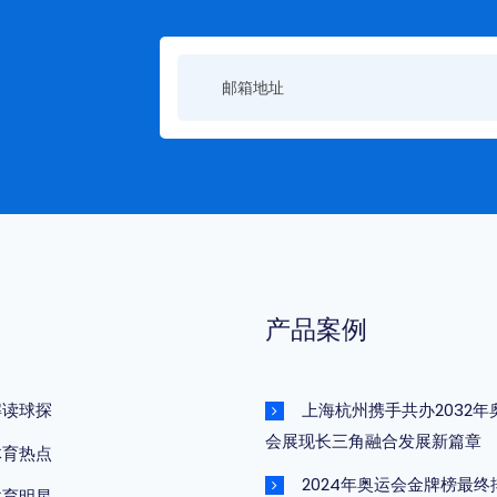
产品案例
解读球探
上海杭州携手共办2032年
会展现长三角融合发展新篇章
体育热点
2024年奥运会金牌榜最终
体育明星