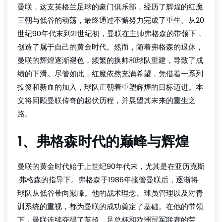
曼联，这支英格兰足球的豪门俱乐部，经历了辉煌的红魔
王朝与低谷的动荡，最终通过不懈努力完成了重生。从20
世纪90年代末到21世纪初，曼联在主帅弗格森的带领下，
创造了属于自己的黄金时代。然而，随着弗格森的退休，
曼联的辉煌逐渐褪色，频繁的换帅和球队重建，导致了成
绩的下滑。尽管如此，红魔依然充满希望，凭借着一系列
投资和新血的加入，球队正朝着重塑辉煌的目标迈进。本
文将回顾曼联传奇的起伏历程，并展望其未来的重生之
路。
1、弗格森时代的巅峰与辉煌
曼联的黄金时代始于上世纪90年代末，尤其是在亚历克斯
·弗格森的指导下。弗格森于1986年接管曼联后，逐渐将
球队从低谷带向巅峰。他的战术理念、球员管理以及对青
训系统的重视，都为曼联的成功奠定了基础。在他的带领
下，曼联连续夺得了英超、足总杯和欧洲冠军联赛的荣