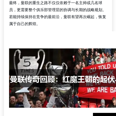
最终，曼联的重生之路不仅仅依赖于一名主帅或几名球
员，更需要整个俱乐部管理层的协调与长期的战略规划。
若能持续保持在竞争的最前沿，曼联有望再次崛起，恢复
属于自己的辉煌。