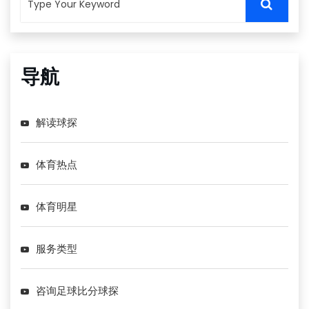
导航
解读球探
体育热点
体育明星
服务类型
咨询足球比分球探