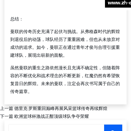
总结：
曼联的传奇历史充满了起伏与挑战。从弗格森时代的辉煌
到退役后的动荡，球队经历了重重困难，但也从未放弃对
成功的追求。如今，曼联正在通过青年才俊与合理引援重
建球队，展现出崭新的面貌。
虽然曼联的重生之路依然漫长且充满不确定性，但随着阵
容的不断优化和战术理念的不断更新，红魔仍然有希望恢
复昔日的辉煌。未来的曼联，注定会再次书写属于自己的
传奇篇章。
上一篇
德里克·罗斯重回巅峰再展风采篮球传奇再续辉煌
下一篇
欧洲篮球杯激战正酣顶级球队争夺荣耀