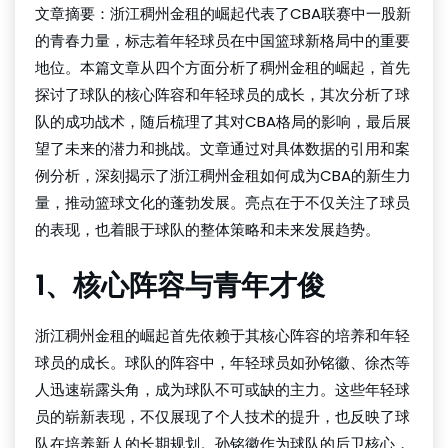
文章摘要：浙江稠州金租的崛起代表了CBA联赛中一股新
的青春力量，标志着年轻球员在中国篮球新格局中的重要
地位。本篇文章从四个方面分析了稠州金租的崛起，首先
探讨了球队的核心阵容和年轻球员的成长，其次分析了球
队的成功战术，随后梳理了其对CBA格局的影响，最后展
望了未来的潜力和挑战。文章通过对具体数据的引用和案
例分析，深刻揭示了浙江稠州金租如何成为CBA的新生力
量，推动篮球文化的蓬勃发展。亮点在于不仅关注了球员
的表现，也着眼于球队的整体策略和未来发展趋势。
1、核心阵容与青年才俊
浙江稠州金租的崛起首先依赖于其核心阵容的培养和年轻
球员的成长。球队的阵容中，年轻球员如孙铭徽、徐杰等
人迅速崭露头角，成为球队不可或缺的主力。这些年轻球
员的崭新表现，不仅展现了个人技术的提升，也反映了球
队在培养新人的长期规划。孙铭徽作为球队的后卫核心，