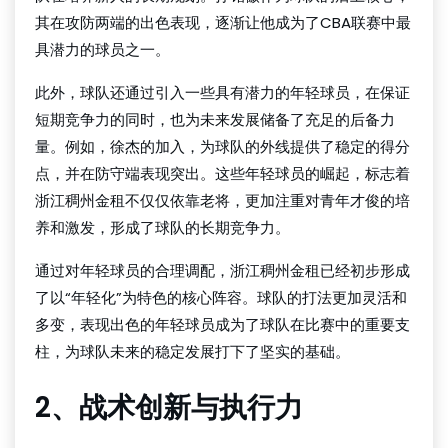
其在攻防两端的出色表现，逐渐让他成为了CBA联赛中最
具潜力的球员之一。
此外，球队还通过引入一些具有潜力的年轻球员，在保证
短期竞争力的同时，也为未来发展储备了充足的后备力
量。例如，徐杰的加入，为球队的外线提供了稳定的得分
点，并在防守端表现突出。这些年轻球员的崛起，标志着
浙江稠州金租不仅仅依靠老将，更加注重对青年才俊的培
养和激发，形成了球队的长期竞争力。
通过对年轻球员的合理调配，浙江稠州金租已经初步形成
了以“年轻化”为特色的核心阵容。球队的打法更加灵活和
多变，表现出色的年轻球员成为了球队在比赛中的重要支
柱，为球队未来的稳定发展打下了坚实的基础。
2、战术创新与执行力