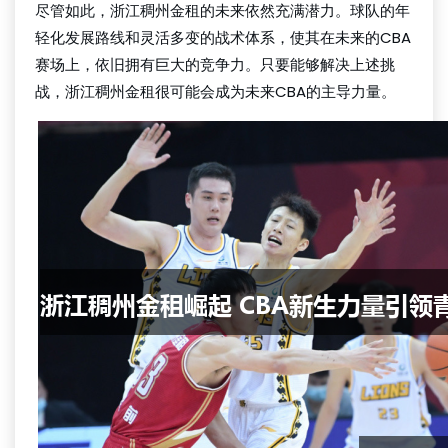
尽管如此，浙江稠州金租的未来依然充满潜力。球队的年
轻化发展路线和灵活多变的战术体系，使其在未来的CBA
赛场上，依旧拥有巨大的竞争力。只要能够解决上述挑
战，浙江稠州金租很可能会成为未来CBA的主导力量。