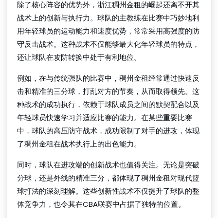
除了核心阵容的优势外，浙江稠州金租的崛起还离不开其
战术上的创新与执行力。球队的主教练在比赛中巧妙地利
用年轻球员的运动能力和速度优势，常常采用高强度的防
守反击战术。这种战术不仅能够最大化年轻球员的特点，
还让球队在攻防转换中处于有利地位。
例如，在与传统强队的比赛中，稠州金租经常通过快速反
击和精准的三分球，打乱对方的节奏，从而取得领先。这
种战术的成功执行，依赖于球队成员之间的默契配合以及
年轻球员快速学习并适应比赛的能力。在某些重要比赛
中，球队的高压防守战术，成功限制了对手的进攻，体现
了稠州金租在战术执行上的出色能力。
同时，球队在进攻端的创新战术也值得关注。无论是突破
分球，还是外线的精准三分，都体现了稠州金租对现代篮
球打法的深刻理解。这些创新性战术不仅提升了球队的整
体竞争力，也令其在CBA联赛中占据了独特的位置。