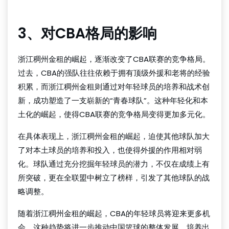
球探体育比分网
3、对CBA格局的影响
浙江稠州金租的崛起，逐渐改变了CBA联赛的竞争格局。
过去，CBA的强队往往依赖于拥有顶级外援和老将的经验
积累，而浙江稠州金租则通过对年轻球员的培养和战术创
新，成功塑造了一支崭新的“青春球队”。这种年轻化和本
土化的崛起，使得CBA联赛的竞争格局变得更加多元化。
在具体表现上，浙江稠州金租的崛起，迫使其他球队加大
了对本土球员的培养和投入，也使得外援的作用相对弱
化。球队通过充分挖掘年轻球员的潜力，不仅在成绩上有
所突破，更在全联盟中树立了榜样，引发了其他球队的战
略调整。
随着浙江稠州金租的崛起，CBA的年轻球员将迎来更多机
会。这种趋势将进一步推动中国篮球的整体发展，培养出