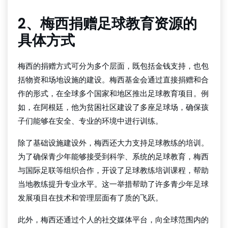
2、梅西捐赠足球教育资源的
具体方式
梅西的捐赠方式可分为多个层面，既包括金钱支持，也包
括物资和场地设施的建设。梅西基金会通过直接捐赠和合
作的形式，在全球多个国家和地区推出足球教育项目。例
如，在阿根廷，他为贫困社区建设了多座足球场，确保孩
子们能够在安全、专业的环境中进行训练。
除了基础设施建设外，梅西还大力支持足球教练的培训。
为了确保青少年能够接受到科学、系统的足球教育，梅西
与国际足联等组织合作，开设了足球教练培训课程，帮助
当地教练提升专业水平。这一举措帮助了许多青少年足球
发展项目在技术和管理层面有了质的飞跃。
此外，梅西还通过个人的社交媒体平台，向全球范围内的