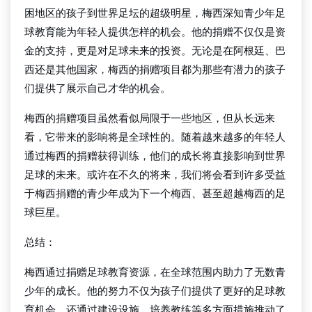
困地区的孩子到世界足坛的超级明星，梅西深知青少年足
球教育能为年轻人提供怎样的机会。他的捐赠不仅仅是资
金的支持，更是对足球未来的投资。无论是在阿根廷、巴
西还是其他国家，梅西的捐赠项目都为那些有潜力的孩子
们提供了展示自己才华的机会。
梅西的捐赠项目虽然看似局限于一些地区，但从长远来
看，它带来的影响将是全球性的。随着越来越多的年轻人
通过梅西的捐赠获得训练，他们的成长将直接影响到世界
足球的未来。或许在不久的将来，我们将会看到许多受益
于梅西捐赠的青少年成为下一个梅西、甚至超越梅西的足
球巨星。
总结：
梅西通过捐赠足球教育资源，在全球范围内助力了无数青
少年的成长。他的努力不仅为孩子们提供了更好的足球教
育机会，还通过建设设施、培养教练等多方面措施推动了