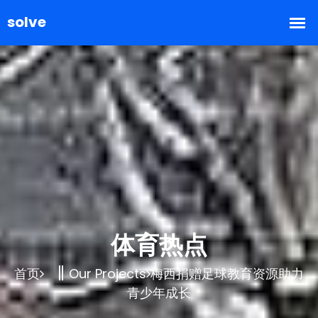
体育热点
首页
Our Projects
梅西捐赠足球教育资源助力
青少年成长