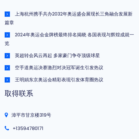
上海杭州携手共办2032年奥运盛会展现长三角融合发展新
篇章
2024年奥运会金牌榜最终排名揭晓 各国表现与辉煌成就一
览
英超转会风云再起 多家豪门争夺顶级球星
空手道奥运决赛激烈对决冠军诞生引发热议
王明娟东京奥运会精彩表现引发体育圈热议
取得联系
漳平市甘京楼319号
+13594780171