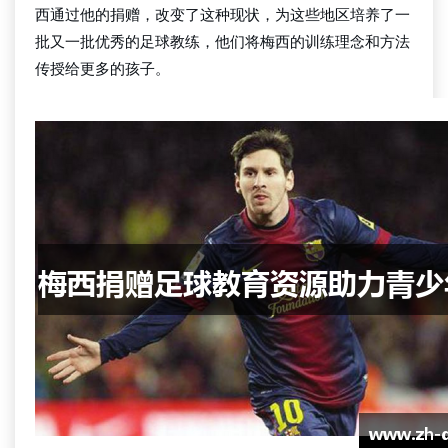
西通过他的捐赠，改变了这种现状，为这些地区培养了一
批又一批优秀的足球教练，他们将梅西的训练理念和方法
传授给更多的孩子。