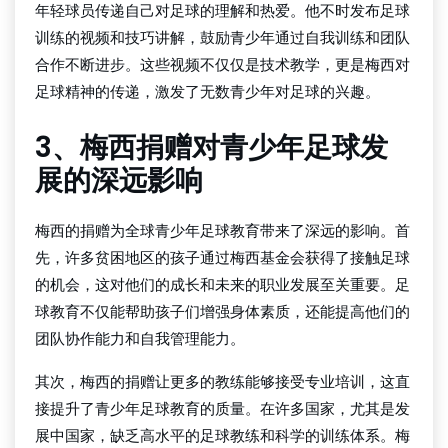
年轻球员传递自己对足球的理解和热爱。他不时发布足球
训练的视频和技巧讲解，鼓励青少年通过自我训练和团队
合作不断进步。这些视频不仅仅是技术教学，更是梅西对
足球精神的传递，激发了无数青少年对足球的兴趣。
3、梅西捐赠对青少年足球发
展的深远影响
梅西的捐赠为全球青少年足球教育带来了深远的影响。首
先，许多贫困地区的孩子通过梅西基金会获得了接触足球
的机会，这对他们的成长和未来的职业发展至关重要。足
球教育不仅能帮助孩子们增强身体素质，还能提高他们的
团队协作能力和自我管理能力。
其次，梅西的捐赠让更多的教练能够接受专业培训，这直
接提升了青少年足球教育的质量。在许多国家，尤其是发
展中国家，缺乏高水平的足球教练和科学的训练体系。梅