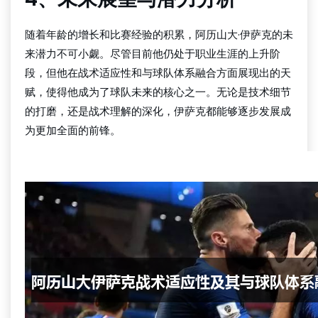
随着年龄的增长和比赛经验的积累，阿历山大·伊萨克的未
来潜力不可小觑。尽管目前他仍处于职业生涯的上升阶
段，但他在战术适应性和与球队体系融合方面展现出的天
赋，使得他成为了球队未来的核心之一。无论是技术细节
的打磨，还是战术理解的深化，伊萨克都能够逐步发展成
为更加全面的前锋。