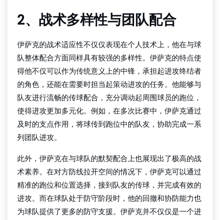
2、战术多样性与团队配合
伊萨克的战术适应性不仅仅表现在个人技术上，他在与球
队整体配合方面同样具有较强的多样性。伊萨克的特点使
得他不仅可以作为传统意义上的中锋，承担起进攻终结者
的角色，还能在需要时担当起策动进攻的任务。他能够与
队友进行流畅的传球配合，充分调动起周围球员的跑位，
使得进攻更加多元化。例如，在多次比赛中，伊萨克通过
及时的支点作用，将球传到跑位中的队友，协助完成一系
列团队进攻。
此外，伊萨克在与球队的默契配合上也展现出了极高的战
术素养。在对方防线拉开空间的情况下，伊萨克可以通过
精准的跑位和位置选择，接到队友的传球，并完成有效的
进攻。而在球队处于防守阶段时，他的回撤和协防能力也
为球队提供了更多的防守支援。伊萨克并不仅仅是一个进