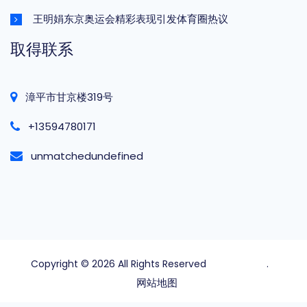
王明娟东京奥运会精彩表现引发体育圈热议
取得联系
漳平市甘京楼319号
+13594780171
unmatchedundefined
Copyright © 2026 All Rights Reserved
球探比分官网
.
网站地图