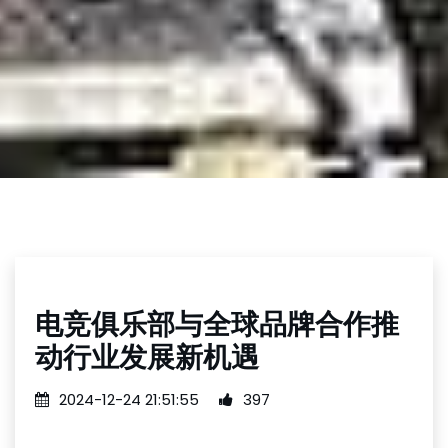
电竞俱乐部与全球品牌合作推
动行业发展新机遇
2024-12-24 21:51:55
397