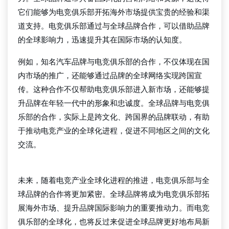
它们能够为电竞俱乐部开拓海外市场提供宝贵的经验和渠
道支持。电竞俱乐部通过与全球品牌合作，可以借助品牌
的全球影响力，迅速提升其在国际市场的认知度。
例如，知名汽车品牌与电竞俱乐部的合作，不仅体现在国
内市场的推广，还能够通过品牌的全球网络实现跨国宣
传。这种合作不仅帮助电竞俱乐部进入新市场，还能够提
升品牌在年轻一代中的形象和忠诚度。全球品牌与电竞俱
乐部的合作，实际上是跨文化、跨国界的品牌联动，有助
于推动电竞产业的全球化进程，促进不同地区之间的文化
交流。
球探
未来，随着电竞产业全球化进程的推进，电竞俱乐部与全
球品牌的合作将更加紧密。全球品牌将成为电竞俱乐部拓
展海外市场、提升品牌国际影响力的重要推动力。而电竞
俱乐部的全球化，也将反过来促进全球品牌更好地布局新