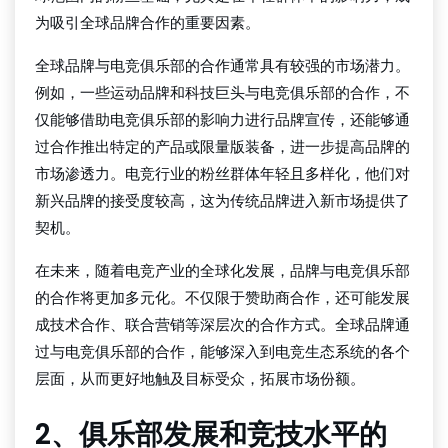
为吸引全球品牌合作的重要因素。
全球品牌与电竞俱乐部的合作通常具有较强的市场潜力。
例如，一些运动品牌和科技巨头与电竞俱乐部的合作，不
仅能够借助电竞俱乐部的影响力进行品牌宣传，还能够通
过合作推出特定的产品或限量版装备，进一步提高品牌的
市场渗透力。电竞行业的粉丝群体年轻且多样化，他们对
新兴品牌的接受度较高，这为传统品牌进入新市场提供了
契机。
在未来，随着电竞产业的全球化发展，品牌与电竞俱乐部
的合作将更加多元化。不仅限于赞助商合作，还可能发展
成技术合作、联合营销等深层次的合作方式。全球品牌通
过与电竞俱乐部的合作，能够深入到电竞生态系统的各个
层面，从而更好地触及目标受众，拓展市场份额。
2、俱乐部发展和竞技水平的