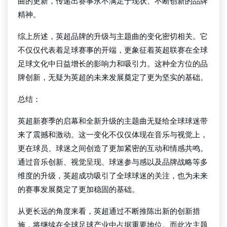
曲的更新，传递出赛事永不满足于现状、不断创新的品牌
精神。
综上所述，英超品牌的升级与主题曲的变化密切相关。它
不仅仅代表着足球赛事的开端，更象征着英超联赛在全球
足球文化中日益增长的影响力和吸引力。这种全方位的品
牌创新，无疑为英超的未来发展奠定了更为坚实的基础。
总结：
英超新赛季的启幕和全新升级的主题曲无疑给全球球迷带
来了震撼和激动。这一变化不仅仅体现在音乐与视觉上，
更在球员、球迷之间创造了更加紧密的互动和情感共鸣。
通过音乐创新、视觉呈现、球迷参与感以及品牌战略等多
维度的升级，英超成功吸引了全球球迷的关注，也为未来
的赛事发展奠定了更加稳固的基础。
从更长远的角度来看，英超通过不断推陈出新的创新措
施，将继续在全球足球产业中占据重要地位。而此次主题