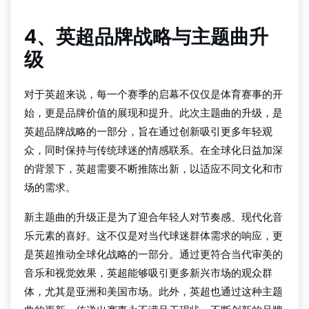
球探体育比分网
4、英超品牌战略与主题曲升
级
对于英超来说，每一个赛季的启幕不仅仅是体育赛事的开
始，更是品牌价值的展现和提升。此次主题曲的升级，是
英超品牌战略的一部分，旨在通过创新吸引更多年轻观
众，同时保持与传统球迷的情感联系。在全球化日益加深
的背景下，英超需要不断推陈出新，以适应不同文化和市
场的需求。
新主题曲的升级正是为了迎合年轻人对节奏感、现代化音
乐元素的喜好。这不仅是对当代球迷群体需求的响应，更
是英超推动全球化战略的一部分。通过更符合当代审美的
音乐和视觉效果，英超能够吸引更多新兴市场的观众群
体，尤其是亚洲和美国市场。此外，英超也通过这种主题