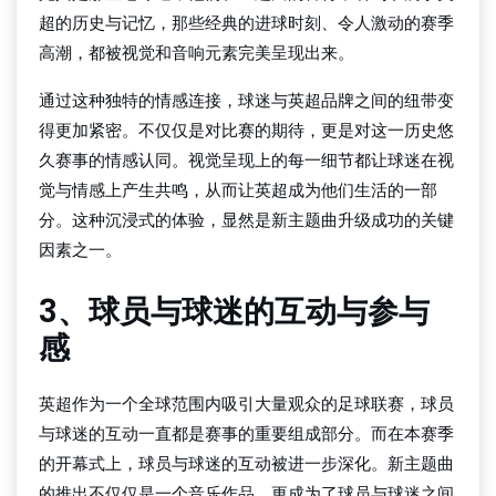
超的历史与记忆，那些经典的进球时刻、令人激动的赛季
高潮，都被视觉和音响元素完美呈现出来。
通过这种独特的情感连接，球迷与英超品牌之间的纽带变
得更加紧密。不仅仅是对比赛的期待，更是对这一历史悠
久赛事的情感认同。视觉呈现上的每一细节都让球迷在视
觉与情感上产生共鸣，从而让英超成为他们生活的一部
分。这种沉浸式的体验，显然是新主题曲升级成功的关键
因素之一。
3、球员与球迷的互动与参与
感
英超作为一个全球范围内吸引大量观众的足球联赛，球员
与球迷的互动一直都是赛事的重要组成部分。而在本赛季
的开幕式上，球员与球迷的互动被进一步深化。新主题曲
的推出不仅仅是一个音乐作品，更成为了球员与球迷之间