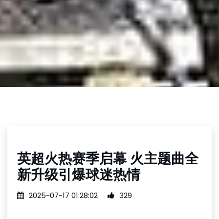
英超火热赛季启幕 火主题曲全
新升级引爆球迷热情
2025-07-17 01:28:02
329