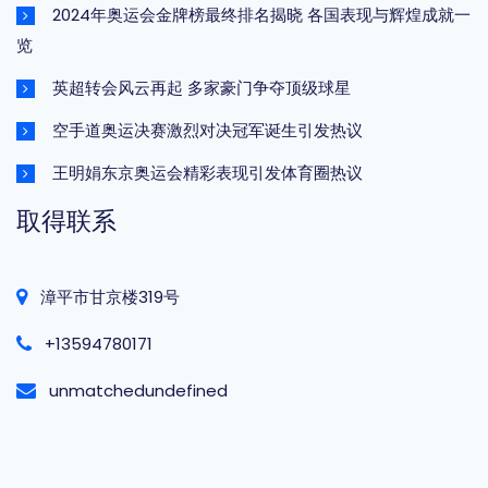
2024年奥运会金牌榜最终排名揭晓 各国表现与辉煌成就一
览
英超转会风云再起 多家豪门争夺顶级球星
空手道奥运决赛激烈对决冠军诞生引发热议
王明娟东京奥运会精彩表现引发体育圈热议
取得联系
漳平市甘京楼319号
+13594780171
unmatchedundefined