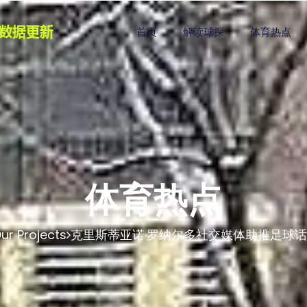
首页
解读球探
体育热点
体育热点
ur Projects
克里斯蒂亚诺·罗纳尔多社交媒体助推足球