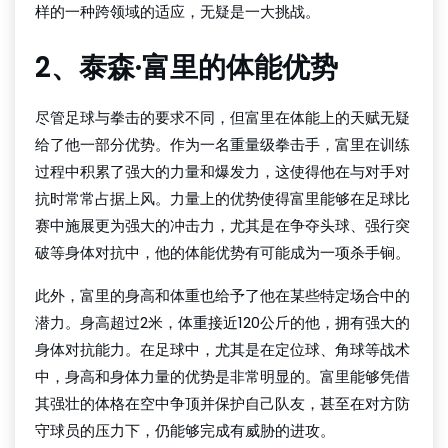
样的一种跨领域的适应，无疑是一大挑战。
2、泰森·富里的体能优势
尽管足球与拳击的要求不同，但富里在体能上的天赋无疑
给了他一部分优势。作为一名重量级拳击手，富里在训练
过程中积累了强大的力量和爆发力，这使得他在与对手对
抗时常常占据上风。力量上的优势使得富里能够在足球比
赛中施展更为强大的冲击力，尤其是在争夺头球、强行突
破等身体对抗中，他的体能优势有可能成为一项杀手锏。
此外，富里的身高和体重也给予了他在某些特定场合中的
潜力。身高超过2米，体重接近120公斤的他，拥有强大的
身体对抗能力。在足球中，尤其是在定位球、角球等战术
中，身高和身体力量的优势是非常明显的。富里能够凭借
其强壮的体格在空中争顶并保护自己队友，甚至在对方防
守球员的压力下，仍能够完成有威胁的进攻。