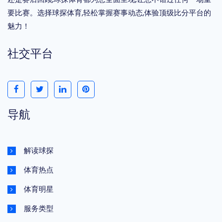
要比赛。选择球探体育,轻松掌握赛事动态,体验顶级比分平台的
魅力！
社交平台
导航
解读球探
体育热点
体育明星
服务类型