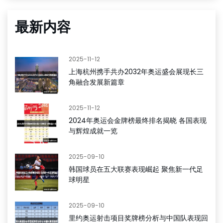
最新内容
2025-11-12
上海杭州携手共办2032年奥运盛会展现长三
角融合发展新篇章
2025-11-12
2024年奥运会金牌榜最终排名揭晓 各国表现
与辉煌成就一览
2025-09-10
韩国球员在五大联赛表现崛起 聚焦新一代足
球明星
2025-09-10
里约奥运射击项目奖牌榜分析与中国队表现回