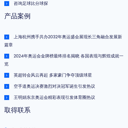
咨询足球比分球探
产品案例
上海杭州携手共办2032年奥运盛会展现长三角融合发展新
篇章
2024年奥运会金牌榜最终排名揭晓 各国表现与辉煌成就一
览
英超转会风云再起 多家豪门争夺顶级球星
空手道奥运决赛激烈对决冠军诞生引发热议
王明娟东京奥运会精彩表现引发体育圈热议
取得联系