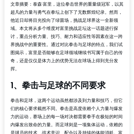
文章摘要：泰森·富里，这位拳击世界的重量级冠军，以其
超凡的力量与勇气在拳坛上创下了无数辉煌纪录。然而，
他近日却将目光投向了绿茵场，挑战足球界这一全新领
域。本文将从多个维度对富里挑战足坛这一话题进行探
讨，重点分析力量、技巧、耐力和适应性等因素在这一跨
界挑战中的重要性。通过对比拳击与足球的特点，我们试
图揭示，富里是否能够在足球领域继续书写属于自己的传
奇，还是仅仅是体力上的优势无法在球场上得到充分发
挥。
1、拳击与足球的不同要求
拳击和足球，这两个运动虽然都涉及到力量和技巧，但它
们的核心要求截然不同。拳击是高度依赖个人力量与爆发
力的运动，赛场上的每一场对决都需要拳手在极短的时间
内爆发出致命的力量。而足球则是一项集体运动，依赖的
是球员的技术、战术意识、配合以及持续的体能消耗。富