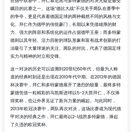
在德甲联赛中，拜仁慕尼黑与多特蒙德的对决无疑是最受
瞩目的比赛之一。这场“德比大战”不仅关乎两队在赛季中
的争夺，更是代表着德国足球的两种截然不同的风格与文
化。拜仁作为德甲的传统豪门，长期以来凭借雄厚的财
力、强大的阵容和系统化的运作占据德甲王座；而多特蒙
德则以其年轻、活力四射的球队形象和富有战术创新的打
法吸引了大量球迷的关注。两队的对抗，代表了德国足球
实力与精神的对立和交锋。
这一对决的历史可以追溯到20世纪60年代，但最为人称
道的经典时刻还是出现在2010年代中期。在2012年的德国
杯决赛中，拜仁和多特蒙德展开了激烈的较量，最终多特
蒙德凭借一粒精彩的马凯斯进球以5-2大胜拜仁，不仅捧
得奖杯，也让外界见证了新兴力量的崛起。与此同时，
2013年欧冠决赛中，两队再次对决，这场比赛成为现代德
甲对决的经典之作，拜仁最终以2-1战胜多特蒙德，捧起
了久违的欧冠奖杯。