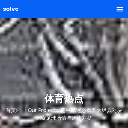
体育热点
首页
Our Projects
德甲球迷必看五大经典对决
探索足球激情与历史对抗