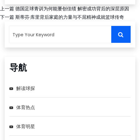
上一篇
德国足球青训为何能屡创佳绩 解密成功背后的深层原因
下一篇
斯蒂芬·库里背后家庭的力量与不屈精神成就篮球传奇
导航
解读球探
体育热点
体育明星