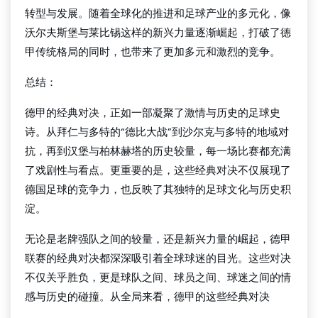
转型与发展。随着全球化的推进和足球产业的多元化，像
沃尔夫斯堡与莱比锡这样的新兴力量逐渐崛起，打破了德
甲传统格局的同时，也带来了更加多元和激烈的竞争。
总结：
德甲的经典对决，正如一部凝聚了激情与历史的足球史
诗。从拜仁与多特的“德比大战”到沙尔克与多特的地域对
抗，再到汉堡与柏林赫塔的历史较量，每一场比赛都充满
了戏剧性与看点。更重要的是，这些经典对决不仅展现了
德国足球的竞争力，也反映了其独特的足球文化与历史积
淀。
无论是老牌强队之间的较量，还是新兴力量的崛起，德甲
联赛的经典对决都深深吸引着全球球迷的目光。这些对决
不仅关乎胜负，更是球队之间、球员之间、球迷之间的情
感与历史的碰撞。从全局来看，德甲的这些经典对决