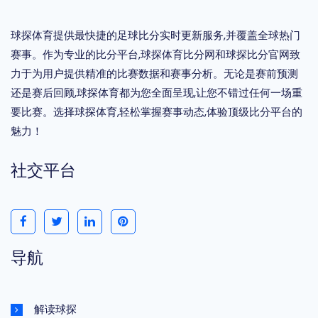
球探体育提供最快捷的足球比分实时更新服务,并覆盖全球热门
赛事。作为专业的比分平台,球探体育比分网和球探比分官网致
力于为用户提供精准的比赛数据和赛事分析。无论是赛前预测
还是赛后回顾,球探体育都为您全面呈现,让您不错过任何一场重
要比赛。选择球探体育,轻松掌握赛事动态,体验顶级比分平台的
魅力！
社交平台
导航
解读球探