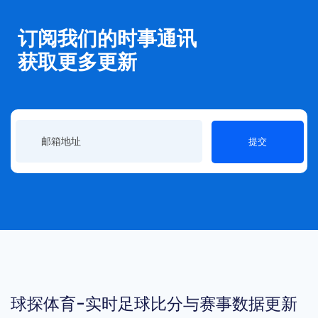
订阅我们的时事通讯
获取更多更新
提交
球探体育-实时足球比分与赛事数据更新