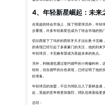
4、年轻新星崛起：未来
在英超的转会市场上，除了明星球员外，年轻
步重视，许多年轻新星也成为了转会市场的热
切尔西签下了19岁的西班牙天才法比奥·卡瓦
的表现已经引起了多家豪门的关注，他的到来
年轻球员，卡瓦略有望成为英超未来的焦点。
另外，利物浦也通过签约德甲的小将穆科科，
轻轻，但在德甲的出色表现，已经证明了他的
好准备。
年轻球员的加盟，不仅为球队注入了新鲜血液
起，英超的竞争将更加激烈，球队也将面临更
总结：