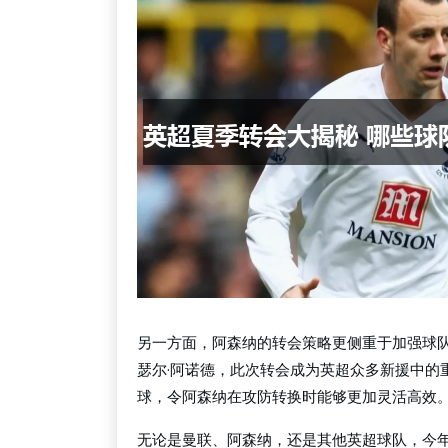
另一方面，阿森纳的转会策略更侧重于加强球
瑟尔·阿诺德，此次转会成为英超众多新援中的
球，令阿森纳在攻防转换时能够更加灵活高效
无论是曼联、阿森纳，还是其他英超球队，今