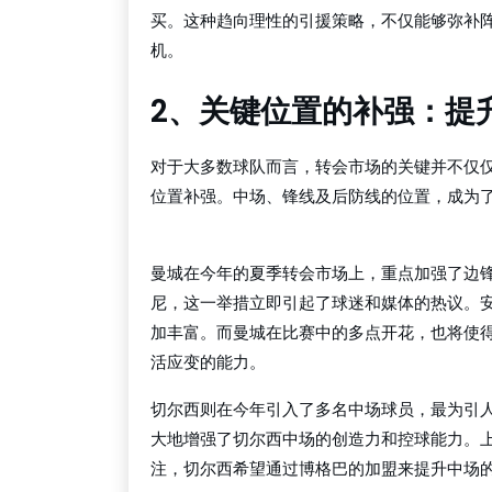
买。这种趋向理性的引援策略，不仅能够弥补
机。
2、关键位置的补强：提
对于大多数球队而言，转会市场的关键并不仅
位置补强。中场、锋线及后防线的位置，成为
足球比分球探
曼城在今年的夏季转会市场上，重点加强了边
尼，这一举措立即引起了球迷和媒体的热议。
加丰富。而曼城在比赛中的多点开花，也将使
活应变的能力。
切尔西则在今年引入了多名中场球员，最为引
大地增强了切尔西中场的创造力和控球能力。
注，切尔西希望通过博格巴的加盟来提升中场