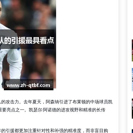
队的攻击力。去年夏天，阿森纳引进了布莱顿的中场球员凯
重要亮点之一。凯瑟尔·阿诺德的进攻视野和精准的长传
。
年的引援都更加注重针对性和补强的精准度，而非盲目购