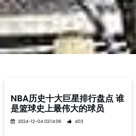
NBA历史十大巨星排行盘点 谁
是篮球史上最伟大的球员
2024-12-04 02:14:06
403