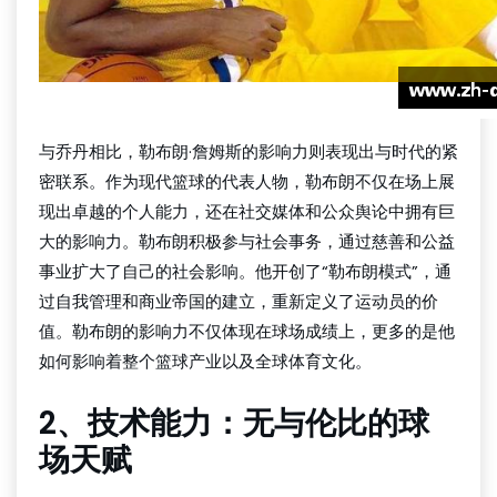
与乔丹相比，勒布朗·詹姆斯的影响力则表现出与时代的紧
密联系。作为现代篮球的代表人物，勒布朗不仅在场上展
现出卓越的个人能力，还在社交媒体和公众舆论中拥有巨
大的影响力。勒布朗积极参与社会事务，通过慈善和公益
事业扩大了自己的社会影响。他开创了“勒布朗模式”，通
过自我管理和商业帝国的建立，重新定义了运动员的价
值。勒布朗的影响力不仅体现在球场成绩上，更多的是他
如何影响着整个篮球产业以及全球体育文化。
2、技术能力：无与伦比的球
场天赋