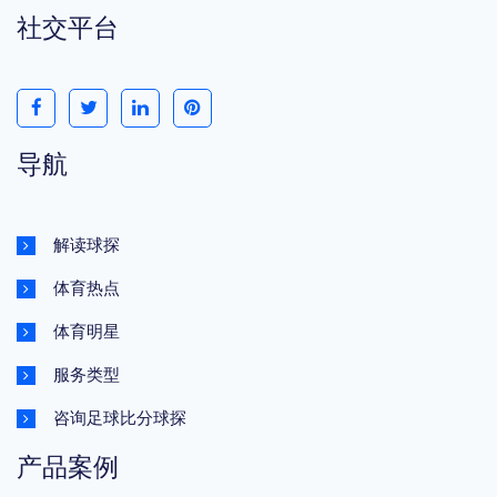
社交平台
导航
解读球探
体育热点
体育明星
服务类型
咨询足球比分球探
产品案例