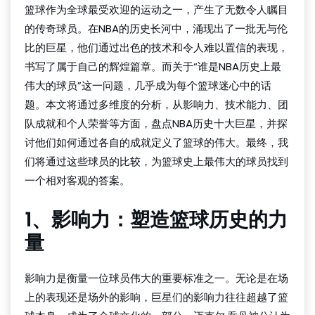
篮球作为全球最受欢迎的运动之一，产生了无数令人瞩目
的传奇球员。在NBA的历史长河中，涌现出了一批无与伦
比的巨星，他们通过出色的技术和令人难以置信的表现，
书写了属于自己的辉煌篇章。而关于“谁是NBA历史上最
伟大的球员”这一问题，几乎成为每个篮球迷心中的话
题。本文将通过多维度的分析，从影响力、技术能力、团
队成就和个人荣誉等方面，盘点NBA历史十大巨星，并探
讨他们如何通过各自的成就定义了篮球的伟大。最终，我
们将通过这些球员的比较，为篮球史上最伟大的球员找到
一个相对客观的答案。
1、影响力：塑造篮球历史的力
量
影响力是衡量一位球员伟大的重要标准之一。无论是在场
上的表现还是场外的影响，巨星们的影响力往往超越了篮