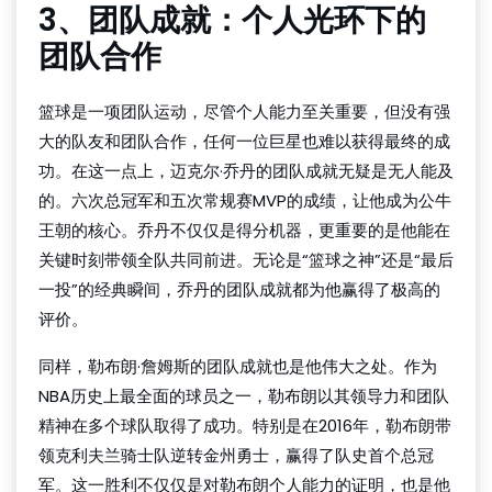
3、团队成就：个人光环下的
团队合作
篮球是一项团队运动，尽管个人能力至关重要，但没有强
大的队友和团队合作，任何一位巨星也难以获得最终的成
功。在这一点上，迈克尔·乔丹的团队成就无疑是无人能及
的。六次总冠军和五次常规赛MVP的成绩，让他成为公牛
王朝的核心。乔丹不仅仅是得分机器，更重要的是他能在
关键时刻带领全队共同前进。无论是“篮球之神”还是“最后
一投”的经典瞬间，乔丹的团队成就都为他赢得了极高的
评价。
同样，勒布朗·詹姆斯的团队成就也是他伟大之处。作为
NBA历史上最全面的球员之一，勒布朗以其领导力和团队
精神在多个球队取得了成功。特别是在2016年，勒布朗带
领克利夫兰骑士队逆转金州勇士，赢得了队史首个总冠
军。这一胜利不仅仅是对勒布朗个人能力的证明，也是他