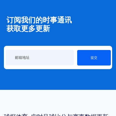
订阅我们的时事通讯
获取更多更新
提交