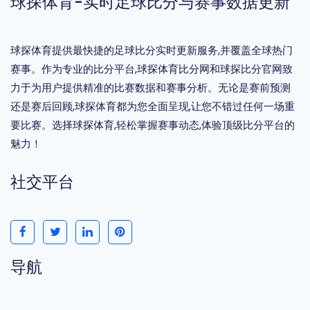
球探体育-实时足球比分与赛事数据更新
球探体育提供最快捷的足球比分实时更新服务,并覆盖全球热门
赛事。作为专业的比分平台,球探体育比分网和球探比分官网致
力于为用户提供精准的比赛数据和赛事分析。无论是赛前预测
还是赛后回顾,球探体育都为您全面呈现,让您不错过任何一场重
要比赛。选择球探体育,轻松掌握赛事动态,体验顶级比分平台的
魅力！
社交平台
导航