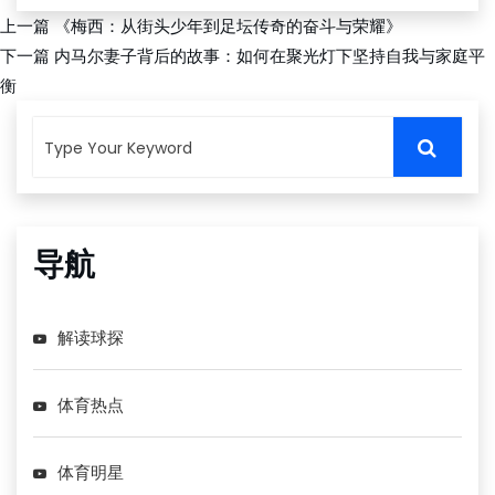
上一篇
《梅西：从街头少年到足坛传奇的奋斗与荣耀》
下一篇
内马尔妻子背后的故事：如何在聚光灯下坚持自我与家庭平
衡
导航
解读球探
体育热点
体育明星