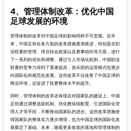
4、管理体制改革：优化中国
足球发展的环境
管理体制的改革对中国足球的影响同样不可忽视。近年
来，中国足协在各方面的改革措施逐渐推进，特别是在职
业联赛的管理、球员转会政策以及赛事组织等方面，进行
了一系列的优化和调整。通过引入市场化机制，中国职业
联赛的竞争力得到了显著提高，俱乐部的运营模式也逐步
向国际化和规范化发展。这些改革不仅改善了中国足球的
商业环境，还促进了联赛整体水平的提升。
同时，管理体制的改革还体现在对国家队的建设上。中国
足协通过调整选拔机制、优化教练组配置、引进国际化管
理人才等手段，不断推动国家队的进步。这些改革措施使
得国家队的整体实力逐步增强，也为中国足球的国际化发
展奠定了基础。未来，随着更多政策的落地和管理体制的