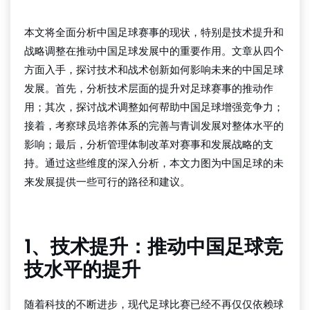
本文将全面分析中国足球赛事的现状，特别是技术提升和
战略调整在推动中国足球发展中的重要作用。文章从四个
方面入手，探讨技术和战术创新如何影响未来的中国足球
发展。首先，分析技术层面的提升对足球赛事的推动作
用；其次，探讨战术调整如何帮助中国足球增强竞争力；
接着，考察球员培养体系的完善与青训发展对整体水平的
影响；最后，分析管理体制改革对赛事和发展战略的支
持。通过这些维度的深入分析，本文力图为中国足球的未
来发展提供一些可行的路径和建议。
球探
1、技术提升：推动中国足球竞
技水平的提升
随着科技的不断进步，现代足球比赛已经不再仅仅依赖球