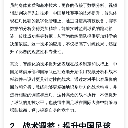
员的身体素质和基本技术，更多的依赖于数据分析、视频
辅助判决等先进技术。中国足球赛事的技术提升，首先体
现在对比赛的数字化管理上。通过引进高科技设备，赛事
数据的分析变得更加精准，能够实时监测球员的跑动轨
迹、传球成功率等数据，从而为教练团队提供更加科学的
决策依据。这一技术的应用，不仅提高了训练效果，还提
升了比赛的观赏性和专业性。
其次，智能化的技术提升还表现在战术制定和执行上。中
国足球俱乐部和国家队已经逐渐开始采用视频分析和战术
板软件来设计更具针对性的战术。通过对对手比赛录像的
回放和分析，教练能够更精确地识别对方的战术特点，并
进行相应的调整和应对。这种高效的战术执行，不仅提升
了球队的竞技水平，也使得中国足球在国际大赛中能够与
强队抗衡，逐步提高自身的竞争力。
2、战术调整：提升中国足球