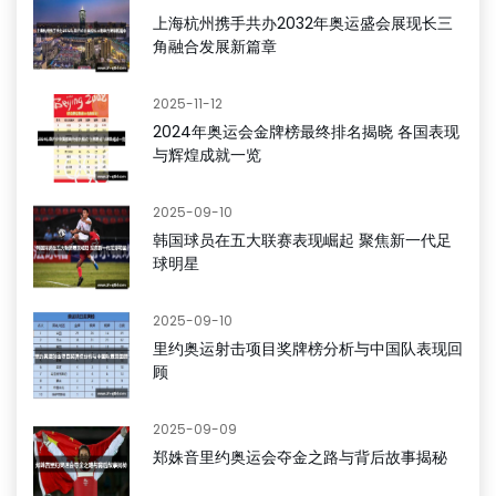
上海杭州携手共办2032年奥运盛会展现长三
角融合发展新篇章
2025-11-12
2024年奥运会金牌榜最终排名揭晓 各国表现
与辉煌成就一览
2025-09-10
韩国球员在五大联赛表现崛起 聚焦新一代足
球明星
2025-09-10
里约奥运射击项目奖牌榜分析与中国队表现回
顾
2025-09-09
郑姝音里约奥运会夺金之路与背后故事揭秘