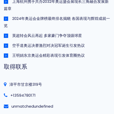
上海杭州携手共办2032年奥运盛会展现长三角融合发展新
篇章
2024年奥运会金牌榜最终排名揭晓 各国表现与辉煌成就一
览
英超转会风云再起 多家豪门争夺顶级球星
空手道奥运决赛激烈对决冠军诞生引发热议
王明娟东京奥运会精彩表现引发体育圈热议
取得联系
漳平市甘京楼319号
+13594780171
unmatchedundefined