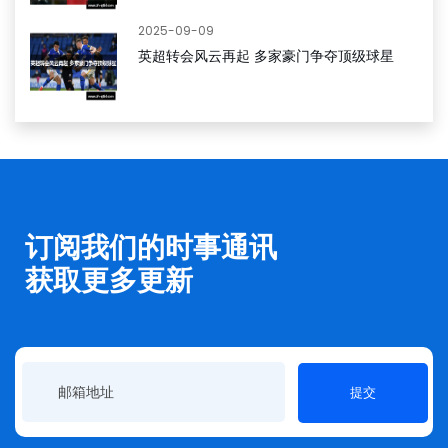
2025-09-09
英超转会风云再起 多家豪门争夺顶级球星
订阅我们的时事通讯
获取更多更新
提交