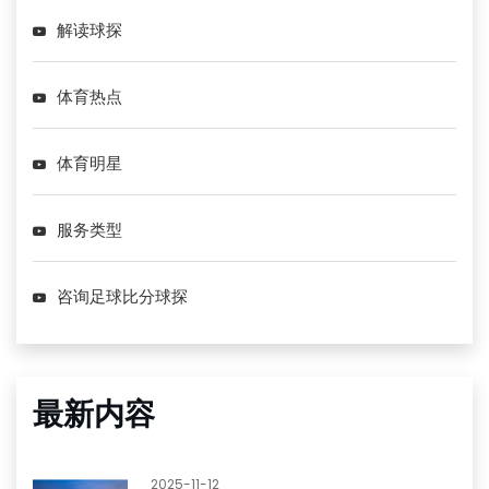
解读球探
体育热点
体育明星
服务类型
咨询足球比分球探
最新内容
2025-11-12