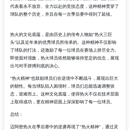
代表着永不放弃、全力以赴的竞技态度，这种精神贯穿了
球队的整个历史，并且在每一次季后赛中得到了延续。
足球比分球探
热火的文化底蕴，是由历史上的传奇人物如“热火三巨
头”以及近年来的优秀球员所传承的。这种精神不仅影响
了球队的打法，还激励了每一位球员在赛场上拼尽全力。
即使面对强敌，热火球员依然能够保持坚定的信念，展现
出与对手拼搏到底的决心。
“热火精神”也鼓励球员们在逆境中不断战斗，展现出巨大
的韧性。每当球队陷入困境时，球员们总能迅速调整状
态，迎难而上。这种文化底蕴，使得热火不仅在技术层面
上取得成功，更在精神层面上深深影响了每一位球员。
总结：
迈阿密热火在季后赛中的逆袭再现了“热火精神”，通过灵