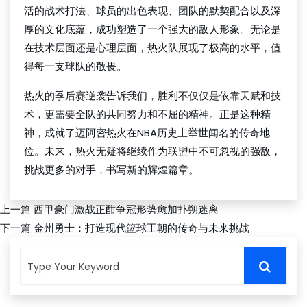
活的战术打法、球员的出色表现、团队的默契配合以及深
厚的文化底蕴，成功塑造了一个强大的敌人形象。无论是
在技术层面还是心理层面，热火队展现了极高的水平，值
得每一支球队的敬畏。
热火的季后赛逆袭告诉我们，胜利不仅仅是依靠天赋和技
术，更需要全队的共同努力和不屈的精神。正是这种精
神，成就了迈阿密热火在NBA历史上举世闻名的传奇地
位。未来，热火无疑将继续作为联盟中不可忽视的强敌，
挑战更多的对手，书写新的辉煌篇章。
上一篇
西甲豪门激战正酣争冠形势愈加扑朔迷离
下一篇
金州勇士：打造现代篮球王朝的传奇与未来挑战