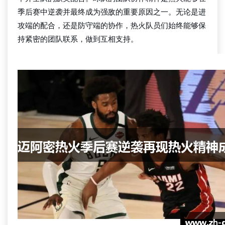
季后赛中逆袭并最终成为强敌的重要原因之一。无论是进
攻端的配合，还是防守端的协作，热火队员们始终能够保
持紧密的团队联系，做到互相支持。