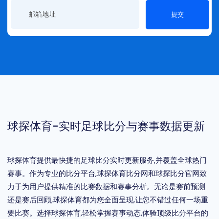
提交
球探体育-实时足球比分与赛事数据更新
球探体育提供最快捷的足球比分实时更新服务,并覆盖全球热门
赛事。作为专业的比分平台,球探体育比分网和球探比分官网致
力于为用户提供精准的比赛数据和赛事分析。无论是赛前预测
还是赛后回顾,球探体育都为您全面呈现,让您不错过任何一场重
要比赛。选择球探体育,轻松掌握赛事动态,体验顶级比分平台的