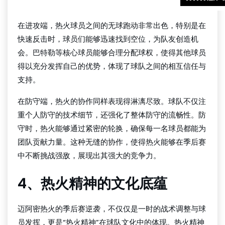
在进攻端，热火球员之间的无球跑动非常出色，特别是在
快速反击时，球员们能够迅速找到空位，为队友创造机
会。巴特勒等核心球员能够合理分配球权，使得其他球员
得以充分发挥自己的优势，体现了球队之间的相互信任与
支持。
在防守端，热火的协作同样表现得淋漓尽致。球队不仅注
重个人防守的技术细节，还强化了整体防守的流畅性。防
守时，热火能够通过紧密的轮换，确保每一名球员都能为
团队贡献力量。这种无缝的协作，使得热火能够在季后赛
中不断挑战强敌，展现出其强大的竞争力。
4、热火精神的文化底蕴
迈阿密热火的季后赛逆袭，不仅仅是一时的战术调整与球
员发挥，更是“热火精神”在球队文化中的体现。热火精神