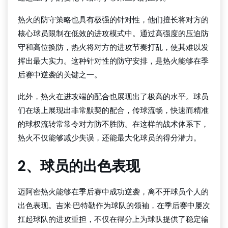
热火的防守策略也具有极强的针对性，他们擅长将对方的
核心球员限制在低效的进攻模式中。通过高强度的压迫防
守和高位换防，热火将对方的进攻节奏打乱，使其难以发
挥出最大实力。这种针对性的防守安排，是热火能够在季
后赛中逆袭的关键之一。
此外，热火在进攻端的配合也展现出了极高的水平。球员
们在场上展现出非常默契的配合，传球流畅，快速而精准
的球权流转常常令对方防不胜防。在这样的战术体系下，
热火不仅能够减少失误，还能最大化球员的得分潜力。
2、球员的出色表现
迈阿密热火能够在季后赛中成功逆袭，离不开球员个人的
出色表现。吉米·巴特勒作为球队的领袖，在季后赛中屡次
扛起球队的进攻重担，不仅在得分上为球队提供了稳定输