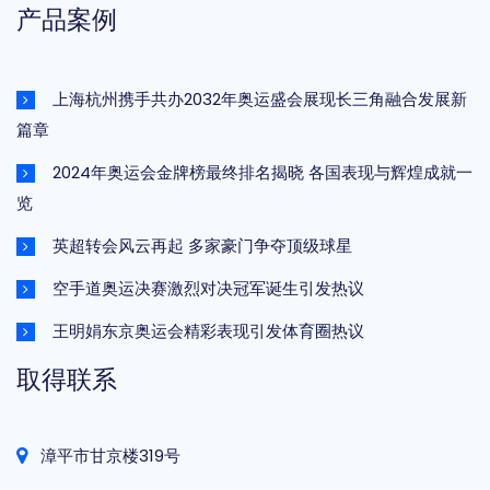
产品案例
上海杭州携手共办2032年奥运盛会展现长三角融合发展新
篇章
2024年奥运会金牌榜最终排名揭晓 各国表现与辉煌成就一
览
英超转会风云再起 多家豪门争夺顶级球星
空手道奥运决赛激烈对决冠军诞生引发热议
王明娟东京奥运会精彩表现引发体育圈热议
取得联系
漳平市甘京楼319号