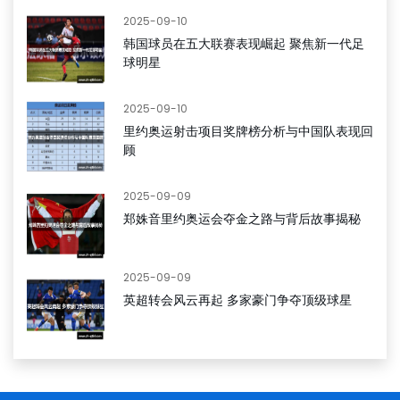
2025-09-10
韩国球员在五大联赛表现崛起 聚焦新一代足
球明星
2025-09-10
里约奥运射击项目奖牌榜分析与中国队表现回
顾
2025-09-09
郑姝音里约奥运会夺金之路与背后故事揭秘
2025-09-09
英超转会风云再起 多家豪门争夺顶级球星